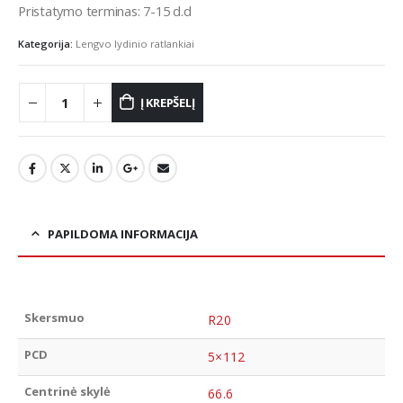
Pristatymo terminas: 7-15 d.d
Kategorija:
Lengvo lydinio ratlankiai
Į KREPŠELĮ
PAPILDOMA INFORMACIJA
Skersmuo
R20
PCD
5×112
Centrinė skylė
66.6