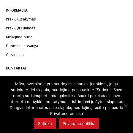
INFORMACIJA
Prekių užsakymas
Prekių grąžinimas
Mokėjimo būdai
Duomenų apsauga
Garantijos
KONTAKTAI
Telefonas:
+370 602 62622
Mūsų svetainėje yra naudojami slapukai (cookies), jeigu
El.paštas:
info@autodalykai.lt
sutinkate dėl slapukų naudojimo paspauskite "Sutinku" Savo
duotą sutikimą bet kada galėsite atšaukti pakeisdami savo
interneto naršyklės nustatymus ir ištrindami įrašytus slapukus.
Daugiau informacijos apie slapukų naudojimą rasite paspaude
"Privatumo politika"
© 2024. Visos teisės saugomos | Svetainę sukūrė:
svetainesideja.lt
Sutinku
Privatumo politika