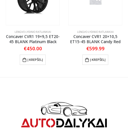
LENGVO LYDINIO RATLANKIAI
LENGVO LYDINIO RATLANKIAI
Concaver CVR1 19×9,5 ET20-
Concaver CVR1 20×10,5
45 BLANK Platinum Black
ET15-45 BLANK Candy Red
€
450.00
€
599.99
Į KREPŠELĮ
Į KREPŠELĮ