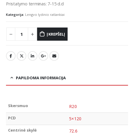
Pristatymo terminas: 7-15 d.d
Kategorija:
Lengvo lydinio ratlankiai
Į KREPŠELĮ
PAPILDOMA INFORMACIJA
Skersmuo
R20
PCD
5×120
Centrinė skylė
72.6