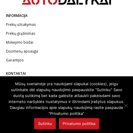
INFORMACIJA
Prekių užsakymas
Prekių grąžinimas
Mokėjimo būdai
Duomenų apsauga
Garantijos
KONTAKTAI
Telefonas:
+370 602 62622
Mūsų svetainėje yra naudojami slapukai (cookies), jeigu
sutinkate dėl slapukų naudojimo paspauskite "Sutinku" Savo
El.paštas:
info@autodalykai.lt
duotą sutikimą bet kada galėsite atšaukti pakeisdami savo
interneto naršyklės nustatymus ir ištrindami įrašytus slapukus.
Daugiau informacijos apie slapukų naudojimą rasite paspaude
"Privatumo politika"
© 2024. Visos teisės saugomos | Svetainę sukūrė:
svetainesideja.lt
Sutinku
Privatumo politika