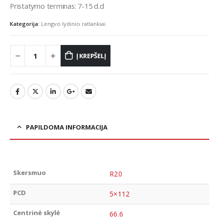
Pristatymo terminas: 7-15 d.d
Kategorija:
Lengvo lydinio ratlankiai
Į KREPŠELĮ
PAPILDOMA INFORMACIJA
Skersmuo
R20
PCD
5×112
Centrinė skylė
66.6