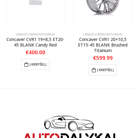
LENGVO LYDINIO RATLANKIAI
LENGVO LYDINIO RATLANKIAI
Concaver CVR1 19×8,5 ET20-
Concaver CVR1 20×10,5
45 BLANK Candy Red
ET15-45 BLANK Brushed
Titanium
€
400.00
€
599.99
Į KREPŠELĮ
Į KREPŠELĮ