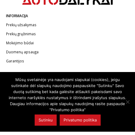
INFORMACIJA
Prekių užsakymas
Prekių grąžinimas
Mokėjimo būdai
Duomenų apsauga
Garantijos
KONTAKTAI
Mūsų svetainėje yra naudojami slapukai (cookies), jeigu
Telefonas:
+370 602 62622
sutinkate dėl slapukų naudojimo paspauskite "Sutinku" Savo
duotą sutikimą bet kada galėsite atšaukti pakeisdami savo
El.paštas:
info@autodalykai.lt
interneto naršyklės nustatymus ir ištrindami įrašytus slapukus.
Daugiau informacijos apie slapukų naudojimą rasite paspaude
"Privatumo politika"
Sutinku
Privatumo politika
© 2024. Visos teisės saugomos | Svetainę sukūrė:
svetainesideja.lt