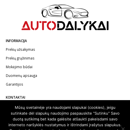
INFORMACIJA
Prekių užsakymas
Prekių grąžinimas
Mokėjimo būdai
Duomenų apsauga
Garantijos
KONTAKTAI
Telefonas:
+370 602 62622
Mūsų svetainėje yra naudojami slapukai (cookies), jeigu
sutinkate dėl slapukų naudojimo paspauskite "Sutinku" Savo
El.paštas:
info@autodalykai.lt
duotą sutikimą bet kada galėsite atšaukti pakeisdami savo
interneto naršyklės nustatymus ir ištrindami įrašytus slapukus.