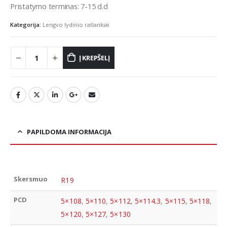
Pristatymo terminas: 7-15 d.d
Kategorija:
Lengvo lydinio ratlankiai
Į KREPŠELĮ
PAPILDOMA INFORMACIJA
Skersmuo
R19
PCD
5×108
,
5×110
,
5×112
,
5×114.3
,
5×115
,
5×118
,
5×120
,
5×127
,
5×130