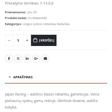
Pristatymo terminas: 7-15 d.d
Prieinamumas:
Liko 20
Produkto kodas:
3cc434aaee40
Kategorijos:
Lengvo lydinio ratlankiai
,
Ratlankiai
Į KREPŠELĮ
APRAŠYMAS
Japan Racing – aukštos klasės ratlankių gamintojas. Viena
plačiausių spalvų gamų rinkoje, iškirtiniai dizainai, aukšta
kokybė.