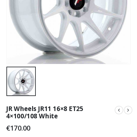
JR Wheels JR11 16×8 ET25
4×100/108 White
€
170.00