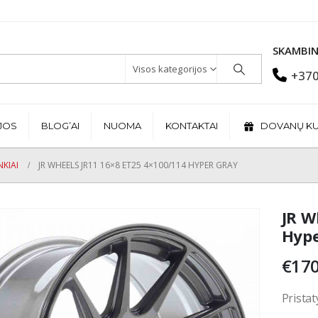
SKAMBIN
Visos kategorijos
+370
JOS
BLOG’AI
NUOMA
KONTAKTAI
DOVANŲ K
KIAI
JR WHEELS JR11 16×8 ET25 4×100/114 HYPER GRAY
JR W
Hype
€
170
Pristat