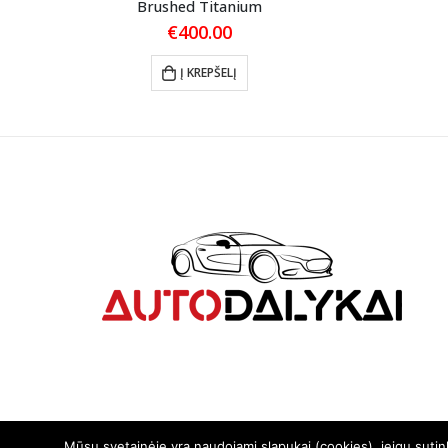
Brushed Titanium
€
400.00
Į KREPŠELĮ
Mūsų svetainėje yra naudojami slapukai (cookies), jeigu suti