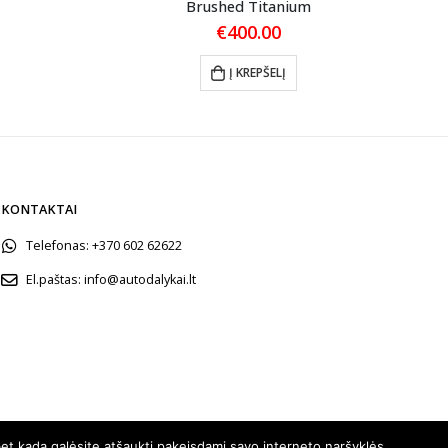
Brushed Titanium
€
400.00
Į KREPŠELĮ
KONTAKTAI
Telefonas:
+370 602 62622
El.paštas:
info@autodalykai.lt
et kada galėsite atšaukti pakeisdami savo interneto naršyklės