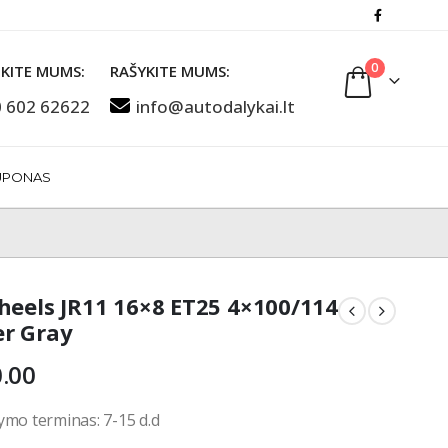
0
KITE MUMS:
RAŠYKITE MUMS:
 602 62622
info@autodalykai.lt
UPONAS
heels JR11 16×8 ET25 4×100/114
r Gray
.00
ymo terminas: 7-15 d.d