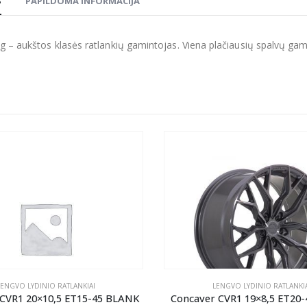
S
PAPILDOMA INFORMACIJA
g – aukštos klasės ratlankių gamintojas. Viena plačiausių spalvų gamų r
LENGVO LYDINIO RATLANKIAI
LENGVO LYDINIO RATLANKIA
 CVR1 20×10,5 ET15-45 BLANK
Concaver CVR1 19×8,5 ET20