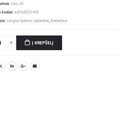
mumas:
Liko 20
o kodas:
ed7e6f231ef6
jos:
Lengvo lydinio ratlankiai
,
Ratlankiai
Į KREPŠELĮ