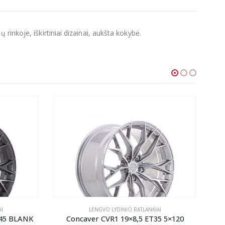
inkoje, iškirtiniai dizainai, aukšta kokybė.
I
LENGVO LYDINIO RATLANKIAI
-45 BLANK
Concaver CVR1 19×8,5 ET35 5×120