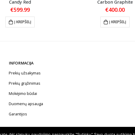
Candy Red
Carbon Graphite
€
599.99
€
400.00
Į KREPŠELĮ
Į KREPŠELĮ
INFORMACIJA
Prekių užsakymas
Prekių grąžinimas
Mokėjimo būdai
Duomenų apsauga
Garantijos
nkate dėl slapukų naudojimo paspauskite "Sutinku" Savo duotą sutikimą b