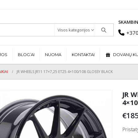
SKAMBIN
Visos kategorijos
+370
JOS
BLOG’AI
NUOMA
KONTAKTAI
DOVANŲ K
KIAI
JR WHEELS JR11 17×7,25 ET25 4×100/108 GLOSSY BLACK
JR W
4×10
€
185
Pristat