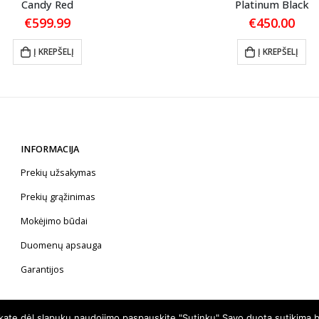
Candy Red
Platinum Black
€
599.99
€
450.00
Į KREPŠELĮ
Į KREPŠELĮ
INFORMACIJA
Prekių užsakymas
Prekių grąžinimas
Mokėjimo būdai
Duomenų apsauga
Garantijos
nkate dėl slapukų naudojimo paspauskite "Sutinku" Savo duotą sutikimą b