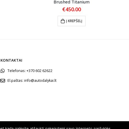
Brushed Titanium
€
450.00
Į KREPŠELĮ
KONTAKTAI
Telefonas:
+370 602 62622
El.paštas:
info@autodalykai.lt
et kada galėsite atšaukti pakeisdami savo interneto naršyklės