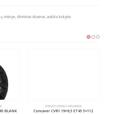
inkoje, iškirtiniai dizainai, aukšta kokybė.
I
LENGVO LYDINIO RATLANKIAI
-45 BLANK
Concaver CVR1 19×9,5 ET45 5×112
Co