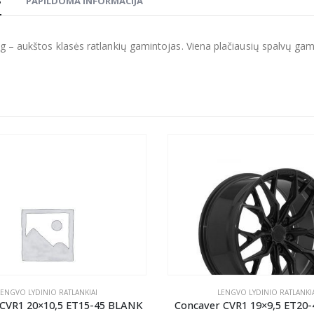
S
PAPILDOMA INFORMACIJA
g – aukštos klasės ratlankių gamintojas. Viena plačiausių spalvų gamų r
LENGVO LYDINIO RATLANKIAI
LENGVO LYDINIO RATLANKIA
 CVR1 20×10,5 ET15-45 BLANK
Concaver CVR1 19×9,5 ET20