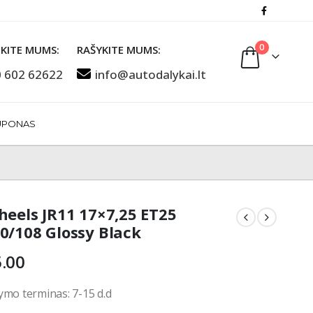
0
KITE MUMS:
RAŠYKITE MUMS:
 602 62622
info@autodalykai.lt
UPONAS
heels JR11 17×7,25 ET25
0/108 Glossy Black
.00
ymo terminas: 7-15 d.d