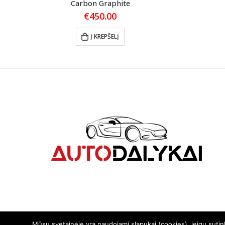
Carbon Graphite
€
450.00
Į KREPŠELĮ
Mūsų svetainėje yra naudojami slapukai (cookies), jeigu suti