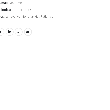
mumas:
Neturime
o kodas:
2f11aceed1a5
jos:
Lengvo lydinio ratlankiai
,
Ratlankiai