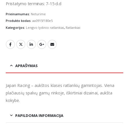
Pristatymo terminas: 7-15 d.d
Prieinamumas:
Neturime
Produkto kodas:
aa0915f180e5
Kategorijos:
Lengvo lydinio ratlankiai
,
Ratlankiai
APRAŠYMAS
Japan Racing – aukštos klasės ratlankių gamintojas. Viena
plačiausių spalvų gamų rinkoje, iškirtiniai dizainai, aukšta
kokybė.
PAPILDOMA INFORMACIJA