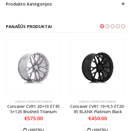
Produkto Kategorijos
PANAŠŪS PRODUKTAI
LENGVO LYDINIO RATLANKIAI
LENGVO LYDINIO RATLANKIAI
Concaver CVR1 20×10 ET45
Concaver CVR1 19×9,5 ET20-
5×120 Brushed Titanium
45 BLANK Platinum Black
€
575.00
€
450.00
Į KREPŠELĮ
Į KREPŠELĮ