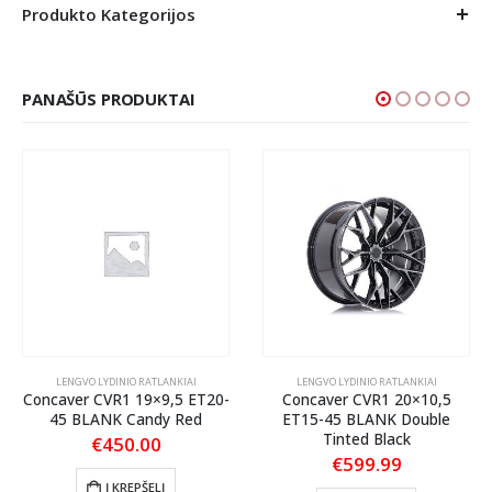
Produkto Kategorijos
PANAŠŪS PRODUKTAI
LENGVO LYDINIO RATLANKIAI
LENGVO LYDINIO RATLANKIAI
Concaver CVR1 19×9,5 ET20-
Concaver CVR1 20×10,5
45 BLANK Candy Red
ET15-45 BLANK Double
Tinted Black
€
450.00
€
599.99
Į KREPŠELĮ