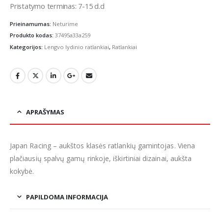
Pristatymo terminas: 7-15 d.d
Prieinamumas:
Neturime
Produkto kodas:
37495a33a259
Kategorijos:
Lengvo lydinio ratlankiai
,
Ratlankiai
APRAŠYMAS
Japan Racing – aukštos klasės ratlankių gamintojas. Viena
plačiausių spalvų gamų rinkoje, iškirtiniai dizainai, aukšta
kokybė.
PAPILDOMA INFORMACIJA