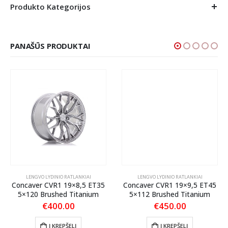
Produkto Kategorijos
PANAŠŪS PRODUKTAI
LENGVO LYDINIO RATLANKIAI
LENGVO LYDINIO RATLANKIAI
Concaver CVR1 19×8,5 ET35
Concaver CVR1 19×9,5 ET45
5×120 Brushed Titanium
5×112 Brushed Titanium
€
400.00
€
450.00
Į KREPŠELĮ
Į KREPŠELĮ