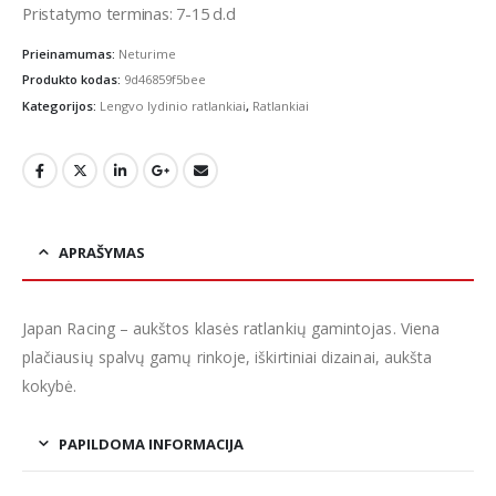
Pristatymo terminas: 7-15 d.d
Prieinamumas:
Neturime
Produkto kodas:
9d46859f5bee
Kategorijos:
Lengvo lydinio ratlankiai
,
Ratlankiai
APRAŠYMAS
Japan Racing – aukštos klasės ratlankių gamintojas. Viena
plačiausių spalvų gamų rinkoje, iškirtiniai dizainai, aukšta
kokybė.
PAPILDOMA INFORMACIJA