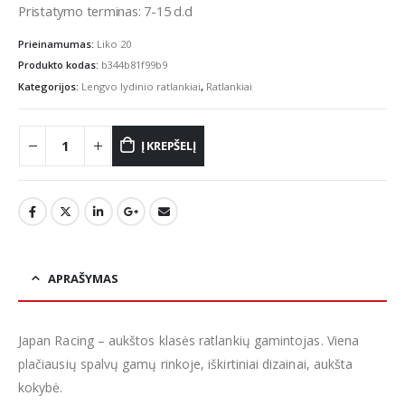
Pristatymo terminas: 7-15 d.d
Prieinamumas:
Liko 20
Produkto kodas:
b344b81f99b9
Kategorijos:
Lengvo lydinio ratlankiai
,
Ratlankiai
Į KREPŠELĮ
APRAŠYMAS
Japan Racing – aukštos klasės ratlankių gamintojas. Viena
plačiausių spalvų gamų rinkoje, iškirtiniai dizainai, aukšta
kokybė.