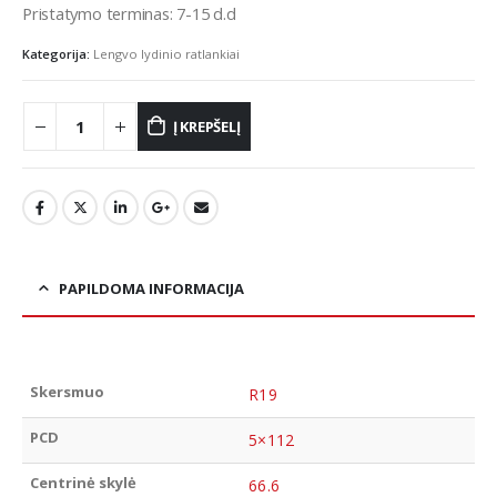
Pristatymo terminas: 7-15 d.d
Kategorija:
Lengvo lydinio ratlankiai
Į KREPŠELĮ
PAPILDOMA INFORMACIJA
Skersmuo
R19
PCD
5×112
Centrinė skylė
66.6