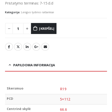
Pristatymo terminas: 7-15 d.d
Kategorija:
Lengvo lydinio ratlankiai
Į KREPŠELĮ
PAPILDOMA INFORMACIJA
Skersmuo
R19
PCD
5×112
Centrinė skylė
66.6