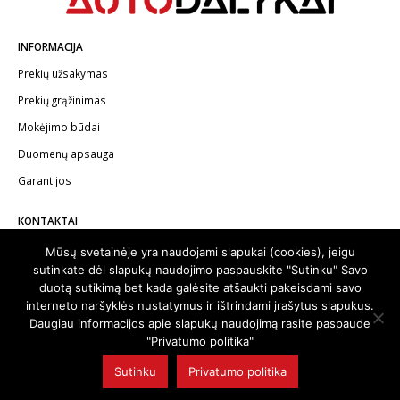
INFORMACIJA
Prekių užsakymas
Prekių grąžinimas
Mokėjimo būdai
Duomenų apsauga
Garantijos
KONTAKTAI
Telefonas:
+370 602 62622
Mūsų svetainėje yra naudojami slapukai (cookies), jeigu
sutinkate dėl slapukų naudojimo paspauskite "Sutinku" Savo
El.paštas:
info@autodalykai.lt
duotą sutikimą bet kada galėsite atšaukti pakeisdami savo
interneto naršyklės nustatymus ir ištrindami įrašytus slapukus.
Daugiau informacijos apie slapukų naudojimą rasite paspaude
"Privatumo politika"
© 2024. Visos teisės saugomos | Svetainę sukūrė:
svetainesideja.lt
Sutinku
Privatumo politika