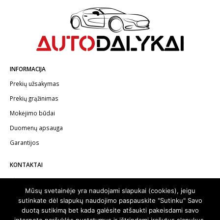
INFORMACIJA
Prekių užsakymas
Prekių grąžinimas
Mokėjimo būdai
Duomenų apsauga
Garantijos
KONTAKTAI
Telefonas:
+370 602 62622
Mūsų svetainėje yra naudojami slapukai (cookies), jeigu
El.paštas:
info@autodalykai.lt
sutinkate dėl slapukų naudojimo paspauskite "Sutinku" Savo
duotą sutikimą bet kada galėsite atšaukti pakeisdami savo