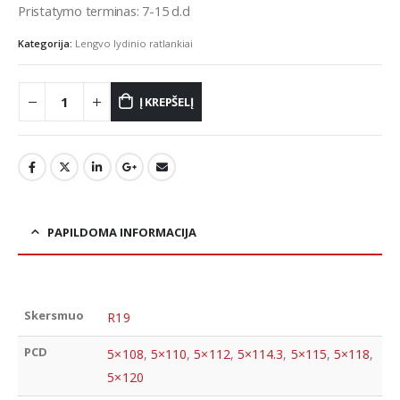
Pristatymo terminas: 7-15 d.d
Kategorija:
Lengvo lydinio ratlankiai
Į KREPŠELĮ
PAPILDOMA INFORMACIJA
Skersmuo
R19
PCD
5×108
,
5×110
,
5×112
,
5×114.3
,
5×115
,
5×118
,
5×120