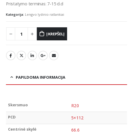
Pristatymo terminas: 7-15 d.d
Kategorija:
Lengvo lydinio ratlankiai
Į KREPŠELĮ
PAPILDOMA INFORMACIJA
Skersmuo
R20
PCD
5×112
Centrinė skylė
66.6