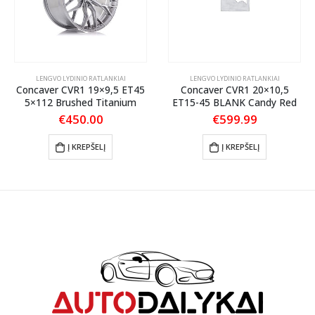
LENGVO LYDINIO RATLANKIAI
LENGVO LYDINIO RATLANKIAI
Concaver CVR1 19×9,5 ET45
Concaver CVR1 20×10,5
5×112 Brushed Titanium
ET15-45 BLANK Candy Red
€
450.00
€
599.99
Į KREPŠELĮ
Į KREPŠELĮ