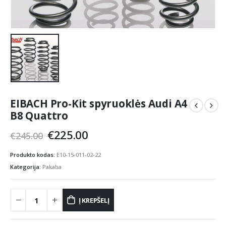
EIBACH Pro-Kit spyruoklės Audi A4
B8 Quattro
Original
Current
€
225.00
€
245.00
price
price
was:
is:
Produkto kodas:
E10-15-011-02-22
€245.00.
€225.00.
Kategorija:
Pakaba
Į KREPŠELĮ