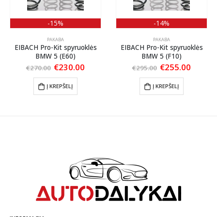
-15%
-14%
PAKABA
PAKABA
EIBACH Pro-Kit spyruoklės
EIBACH Pro-Kit spyruoklės
BMW 5 (E60)
BMW 5 (F10)
ent
Original
Current
Original
Curren
€
230.00
€
255.00
€
270.00
€
295.00
price
price
price
price
was:
is:
was:
is:
Į KREPŠELĮ
Į KREPŠELĮ
00.
€270.00.
€230.00.
€295.00.
€255.0