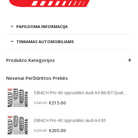
PAPILDOMA INFORMACIJA
TINKAMAS AUTOMOBILIAMS
Produkto Kategorijos
Nesenai Peržiūrėtos Prekės
EIBACH Pro-Kit spyruoklės Audi A4 B6/B7 Quattro
Original
Current
€
215.00
€
245.00
price
price
was:
is:
EIBACH Pro-Kit spyruoklės Audi A4 B5
€245.00.
€215.00.
Original
Current
€
205.00
€
230.00
price
price