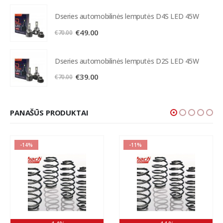
was:
is:
Dseries automobilinės lemputės D4S LED 45W
€230.00.
€205.00.
Original
Current
€
49.00
€
70.00
price
price
was:
is:
Dseries automobilinės lemputės D2S LED 45W
€70.00.
€49.00.
Original
Current
€
39.00
€
70.00
price
price
was:
is:
€70.00.
€39.00.
PANAŠŪS PRODUKTAI
-14%
-11%