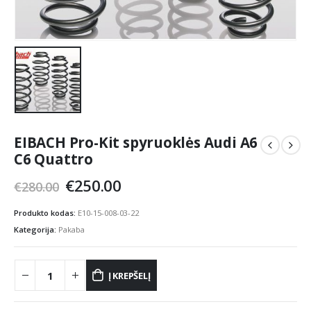
EIBACH Pro-Kit spyruoklės Audi A6
C6 Quattro
Original
Current
€
250.00
€
280.00
price
price
was:
is:
Produkto kodas:
E10-15-008-03-22
€280.00.
€250.00.
Kategorija:
Pakaba
Į KREPŠELĮ