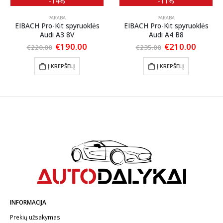
-14%
-11%
PAKABA
PAKABA
EIBACH Pro-Kit spyruoklės
EIBACH Pro-Kit spyruoklės
Audi A3 8V
Audi A4 B8
ent
Original
Current
Original
Curren
€
190.00
€
210.00
€
220.00
€
235.00
price
price
price
price
was:
is:
was:
is:
Į KREPŠELĮ
Į KREPŠELĮ
00.
€220.00.
€190.00.
€235.00.
€210.0
INFORMACIJA
Prekių užsakymas