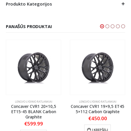
Produkto Kategorijos
PANAŠŪS PRODUKTAI
LENGVO LYDINIO RATLANKIAI
LENGVO LYDINIO RATLANKIAI
Concaver CVR1 20×10,5
Concaver CVR1 19×9,5 ET45
ET15-45 BLANK Carbon
5×112 Carbon Graphite
Graphite
€
450.00
€
599.99
Į KREPŠELĮ