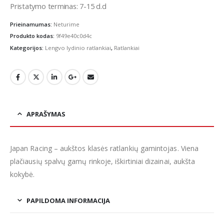
Pristatymo terminas: 7-15 d.d
Prieinamumas:
Neturime
Produkto kodas:
9f49e40c0d4c
Kategorijos:
Lengvo lydinio ratlankiai
,
Ratlankiai
APRAŠYMAS
Japan Racing – aukštos klasės ratlankių gamintojas. Viena
plačiausių spalvų gamų rinkoje, iškirtiniai dizainai, aukšta
kokybė.
PAPILDOMA INFORMACIJA