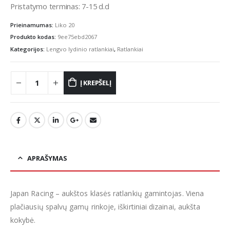
Pristatymo terminas: 7-15 d.d
Prieinamumas:
Liko 20
Produkto kodas:
9ee75ebd2067
Kategorijos:
Lengvo lydinio ratlankiai
,
Ratlankiai
Į KREPŠELĮ
APRAŠYMAS
Japan Racing – aukštos klasės ratlankių gamintojas. Viena
plačiausių spalvų gamų rinkoje, iškirtiniai dizainai, aukšta
kokybė.