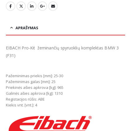
APRAŠYMAS
EIBACH Pro-Kit žeminančių spyruoklių komplektas BMW 3
(F31)
Pažeminimas priekis [mm]: 25-30
Pažeminimas galas [mm]: 25
Priekinės ašies apkrova [kg]: 965
Galinės ašies apkrova [kg]: 1310
Registacijos rūšis: ABE
Kiekis vnt. [vnt.]: 4