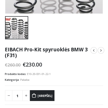
EIBACH Pro-Kit spyruoklės BMW 3
(F31)
Original
Current
€
230.00
€
260.00
price
price
was:
is:
Produkto kodas:
E10-20-031-01-22-1
€260.00.
€230.00.
Kategorija:
Pakaba
Į KREPŠELĮ