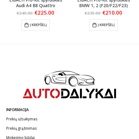
Audi A4 B8 Quattro
BMW 1, 2 (F20/F22/F23)
ent
Original
Current
Original
Curren
€
225.00
€
210.00
€
245.00
€
235.00
price
price
price
price
was:
is:
was:
is:
Į KREPŠELĮ
Į KREPŠELĮ
00.
€245.00.
€225.00.
€235.00.
€210.0
INFORMACIJA
Prekių užsakymas
Prekių grąžinimas
Mokėjimo būdai