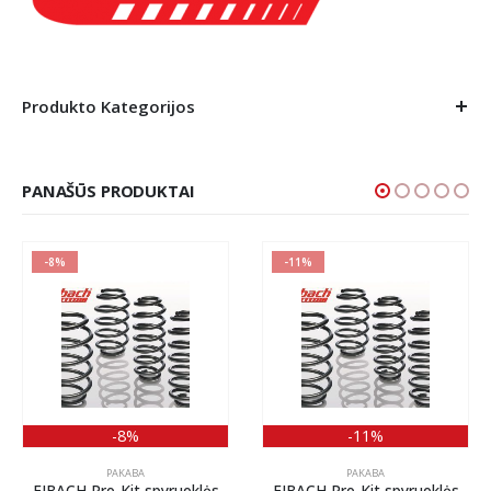
Produkto Kategorijos
PANAŠŪS PRODUKTAI
-8%
-11%
-8%
-11%
PAKABA
PAKABA
EIBACH Pro-Kit spyruoklės
EIBACH Pro-Kit spyruoklės