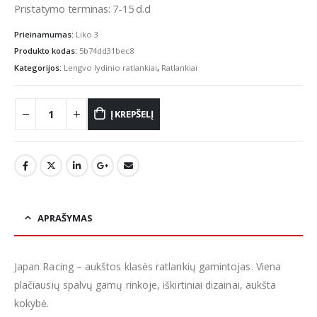
Pristatymo terminas: 7-15 d.d
Prieinamumas:
Liko 3
Produkto kodas:
5b74dd31bec8
Kategorijos:
Lengvo lydinio ratlankiai
,
Ratlankiai
Į KREPŠELĮ
APRAŠYMAS
Japan Racing – aukštos klasės ratlankių gamintojas. Viena
plačiausių spalvų gamų rinkoje, iškirtiniai dizainai, aukšta
kokybė.