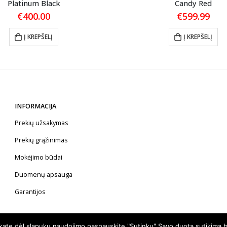
Platinum Black
Candy Red
€
400.00
€
599.99
Į KREPŠELĮ
Į KREPŠELĮ
INFORMACIJA
Prekių užsakymas
Prekių grąžinimas
Mokėjimo būdai
Duomenų apsauga
Garantijos
nkate dėl slapukų naudojimo paspauskite "Sutinku" Savo duotą sutikimą b