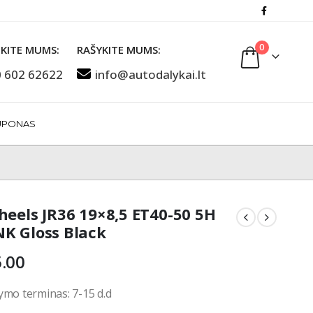
0
KITE MUMS:
RAŠYKITE MUMS:
 602 62622
info@autodalykai.lt
UPONAS
heels JR36 19×8,5 ET40-50 5H
K Gloss Black
.00
ymo terminas: 7-15 d.d