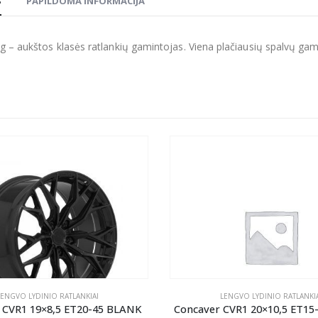
S
PAPILDOMA INFORMACIJA
g – aukštos klasės ratlankių gamintojas. Viena plačiausių spalvų gamų r
LENGVO LYDINIO RATLANKIAI
LENGVO LYDINIO RATLANKIA
 CVR1 19×8,5 ET20-45 BLANK
Concaver CVR1 20×10,5 ET15