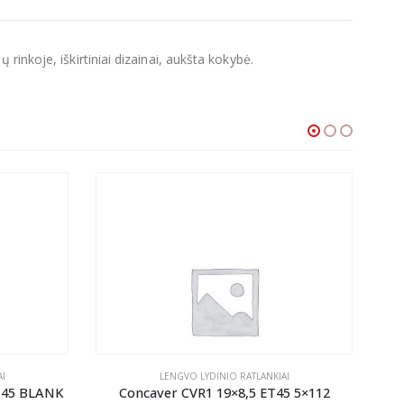
inkoje, iškirtiniai dizainai, aukšta kokybė.
I
LENGVO LYDINIO RATLANKIAI
-45 BLANK
Concaver CVR1 19×8,5 ET45 5×112
Co