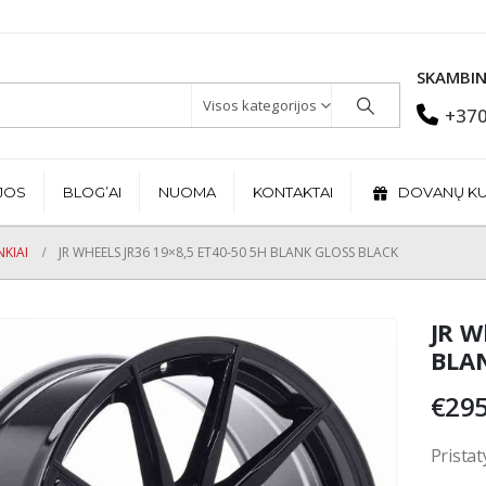
SKAMBIN
Visos kategorijos
+370
JOS
BLOG’AI
NUOMA
KONTAKTAI
DOVANŲ K
KIAI
JR WHEELS JR36 19×8,5 ET40-50 5H BLANK GLOSS BLACK
JR W
BLAN
€
295
Pristat