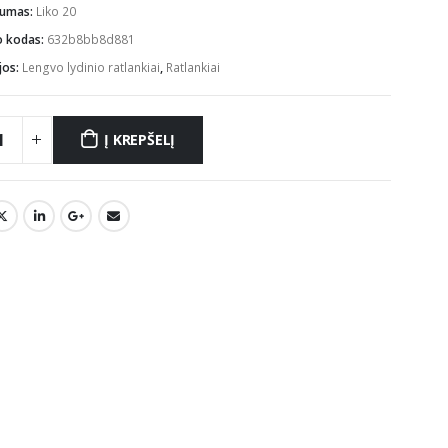
mumas:
Liko 20
o kodas:
632b8bb8d881
jos:
Lengvo lydinio ratlankiai
,
Ratlankiai
Į KREPŠELĮ