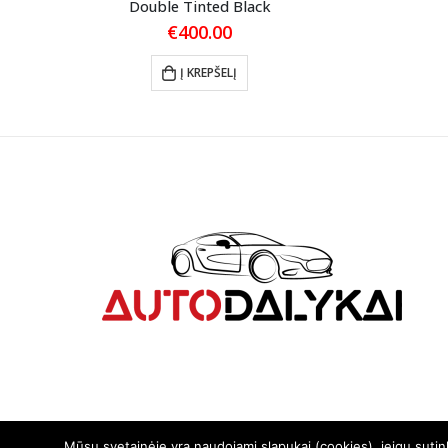
Double Tinted Black
€
400.00
Į KREPŠELĮ
Mūsų svetainėje yra naudojami slapukai (cookies), jeigu suti