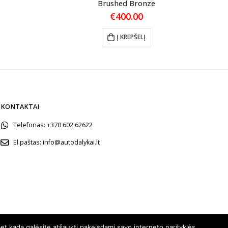
Brushed Bronze
€
400.00
Į KREPŠELĮ
KONTAKTAI
Telefonas:
+370 602 62622
El.paštas:
info@autodalykai.lt
et kada galėsite atšaukti pakeisdami savo interneto naršyklės