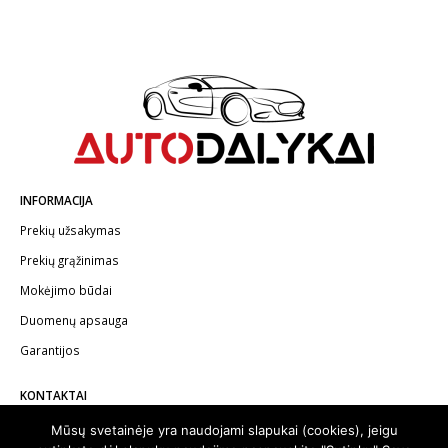
INFORMACIJA
Prekių užsakymas
Prekių grąžinimas
Mokėjimo būdai
Duomenų apsauga
Garantijos
KONTAKTAI
Telefonas:
+370 602 62622
Mūsų svetainėje yra naudojami slapukai (cookies), jeigu