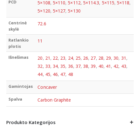
PCD
5×108
,
5×110
,
5×112
,
5×114.3
,
5×115
,
5×118
,
5×120
,
5×127
,
5×130
Centrinė
72.6
skylė
Ratlankio
11
plotis
Išnešimas
20
,
21
,
22
,
23
,
24
,
25
,
26
,
27
,
28
,
29
,
30
,
31
,
32
,
33
,
34
,
35
,
36
,
37
,
38
,
39
,
40
,
41
,
42
,
43
,
44
,
45
,
46
,
47
,
48
Gamintojas
Concaver
Spalva
Carbon Graphite
Produkto Kategorijos