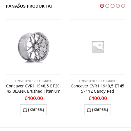
PANAŠŪS PRODUKTAI
LENGVO LYDINIO RATLANKIAI
LENGVO LYDINIO RATLANKIAI
Concaver CVR1 19×8,5 ET20-
Concaver CVR1 19×8,5 ET45
45 BLANK Brushed Titanium
5×112 Candy Red
€
400.00
€
400.00
Į KREPŠELĮ
Į KREPŠELĮ