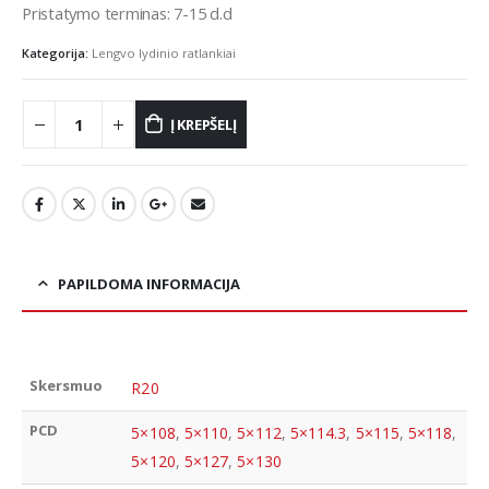
Pristatymo terminas: 7-15 d.d
Kategorija:
Lengvo lydinio ratlankiai
Į KREPŠELĮ
PAPILDOMA INFORMACIJA
Skersmuo
R20
PCD
5×108
,
5×110
,
5×112
,
5×114.3
,
5×115
,
5×118
,
5×120
,
5×127
,
5×130