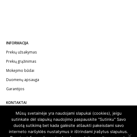
INFORMACIJA
Prekių užsakymas
Prekių grąžinimas
Mokėjimo būdai
Duomenų apsauga
Garantijos
KONTAKTAI
Telefonas:
+370 602 62622
Mūsų svetainėje yra naudojami slapukai (cookies), jeigu
sutinkate dėl slapukų naudojimo paspauskite "Sutinku" Savo
El.paštas:
info@autodalykai.lt
duotą sutikimą bet kada galėsite atšaukti pakeisdami savo
interneto naršyklės nustatymus ir ištrindami įrašytus slapukus.