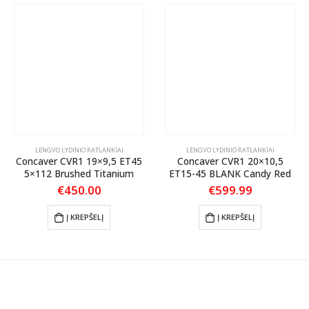
LENGVO LYDINIO RATLANKIAI
LENGVO LYDINIO RATLANKIAI
Concaver CVR1 19×9,5 ET45
Concaver CVR1 20×10,5
5×112 Brushed Titanium
ET15-45 BLANK Candy Red
€
450.00
€
599.99
Į KREPŠELĮ
Į KREPŠELĮ