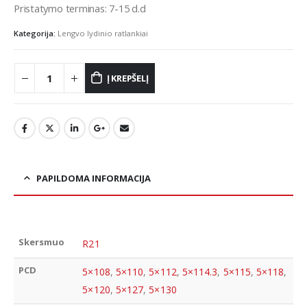
Pristatymo terminas: 7-15 d.d
Kategorija:
Lengvo lydinio ratlankiai
Į KREPŠELĮ
PAPILDOMA INFORMACIJA
Skersmuo
R21
PCD
5×108
,
5×110
,
5×112
,
5×114.3
,
5×115
,
5×118
,
5×120
,
5×127
,
5×130