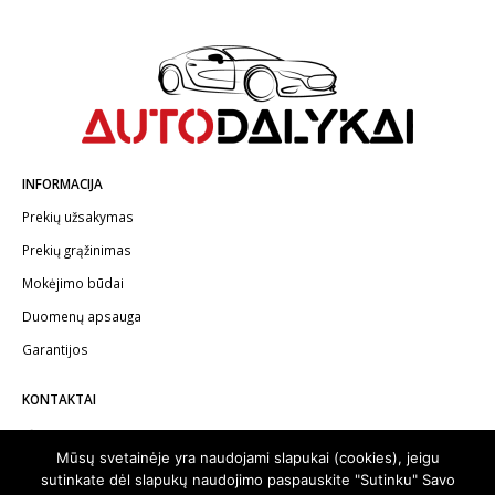
INFORMACIJA
Prekių užsakymas
Prekių grąžinimas
Mokėjimo būdai
Duomenų apsauga
Garantijos
KONTAKTAI
Telefonas:
+370 602 62622
Mūsų svetainėje yra naudojami slapukai (cookies), jeigu
El.paštas:
info@autodalykai.lt
sutinkate dėl slapukų naudojimo paspauskite "Sutinku" Savo