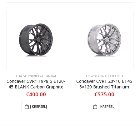
LENGVO LYDINIO RATLANKIAI
LENGVO LYDINIO RATLANKIAI
Concaver CVR1 19×8,5 ET20-
Concaver CVR1 20×10 ET45
45 BLANK Carbon Graphite
5×120 Brushed Titanium
€
400.00
€
575.00
Į KREPŠELĮ
Į KREPŠELĮ