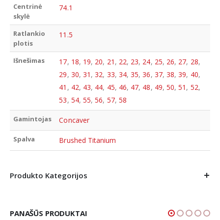
Centrinė
74.1
skylė
Ratlankio
11.5
plotis
Išnešimas
17
,
18
,
19
,
20
,
21
,
22
,
23
,
24
,
25
,
26
,
27
,
28
,
29
,
30
,
31
,
32
,
33
,
34
,
35
,
36
,
37
,
38
,
39
,
40
,
41
,
42
,
43
,
44
,
45
,
46
,
47
,
48
,
49
,
50
,
51
,
52
,
53
,
54
,
55
,
56
,
57
,
58
Gamintojas
Concaver
Spalva
Brushed Titanium
Produkto Kategorijos
PANAŠŪS PRODUKTAI