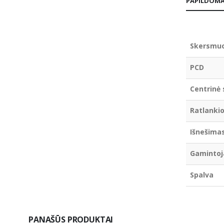
PAPILDOMA
Skersmu
PCD
Centrinė 
Ratlankio
Išnešima
Gamintoj
Spalva
PANAŠŪS PRODUKTAI