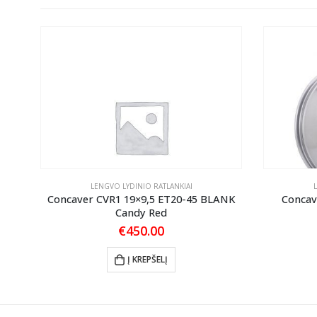
LENGVO LYDINIO RATLANKIAI
2
Concaver CVR1 19×9,5 ET20-45 BLANK
Concav
Candy Red
€
450.00
Į KREPŠELĮ