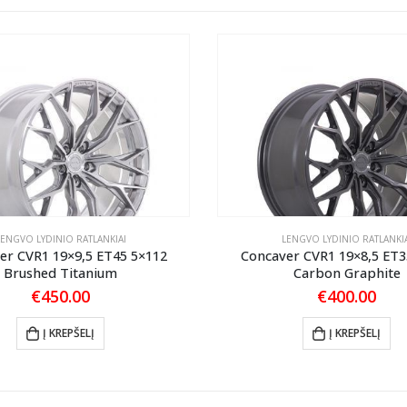
LENGVO LYDINIO RATLANKIAI
LENGVO LYDINIO RATLANKIA
er CVR1 19×9,5 ET45 5×112
Concaver CVR1 19×8,5 ET3
Brushed Titanium
Carbon Graphite
€
450.00
€
400.00
Į KREPŠELĮ
Į KREPŠELĮ