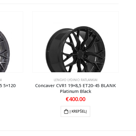
I
LENGVO LYDINIO RATLANKIAI
5 5×120
Concaver CVR1 19×8,5 ET20-45 BLANK
Co
Platinum Black
€
400.00
Į KREPŠELĮ