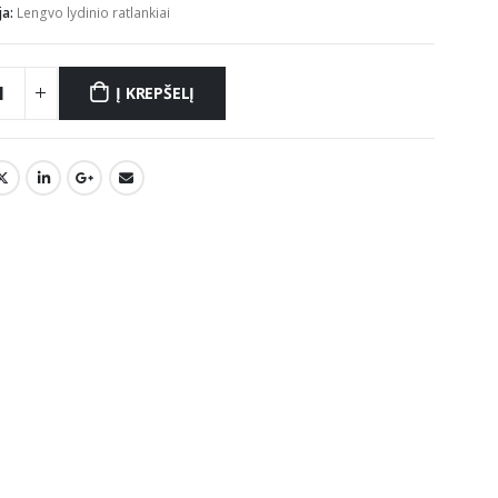
ja:
Lengvo lydinio ratlankiai
Į KREPŠELĮ