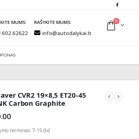
0
KITE MUMS:
RAŠYKITE MUMS:
 602 62622
info@autodalykai.lt
UPONAS
aver CVR2 19×8,5 ET20-45
K Carbon Graphite
.00
ymo terminas: 7-15 d.d