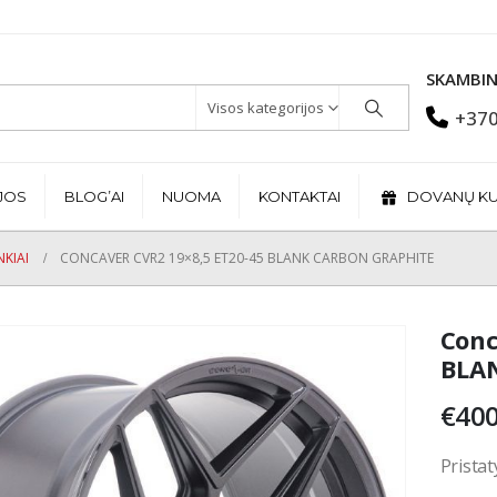
SKAMBIN
Visos kategorijos
+370
JOS
BLOG’AI
NUOMA
KONTAKTAI
DOVANŲ K
KIAI
CONCAVER CVR2 19×8,5 ET20-45 BLANK CARBON GRAPHITE
Conc
BLAN
€
400
Pristat