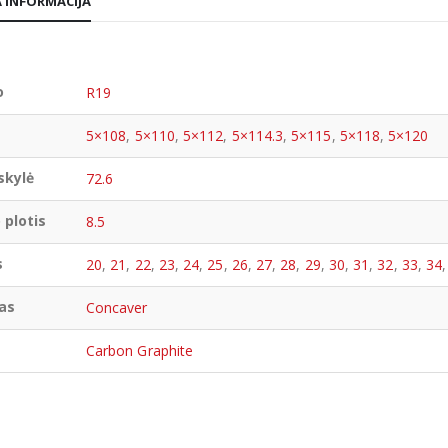
 INFORMACIJA
o
R19
5×108
,
5×110
,
5×112
,
5×114.3
,
5×115
,
5×118
,
5×120
skylė
72.6
 plotis
8.5
s
20
,
21
,
22
,
23
,
24
,
25
,
26
,
27
,
28
,
29
,
30
,
31
,
32
,
33
,
34
as
Concaver
Carbon Graphite