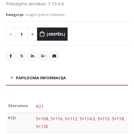
Pristatymo terminas: 7-15 d.d
Kategorija:
Lengvo lydinio ratlankiai
Į KREPŠELĮ
PAPILDOMA INFORMACIJA
Skersmuo
R21
PCD
5×108
,
5×110
,
5×112
,
5×114.3
,
5×115
,
5×118
,
5×120