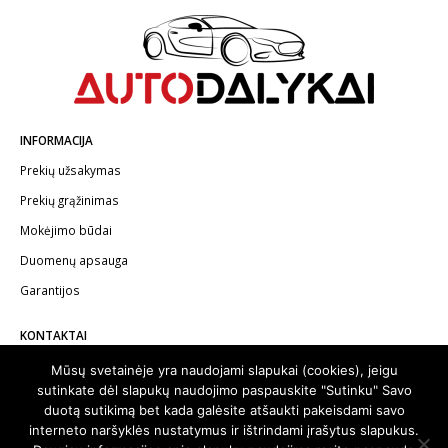
INFORMACIJA
Prekių užsakymas
Prekių grąžinimas
Mokėjimo būdai
Duomenų apsauga
Garantijos
KONTAKTAI
Telefonas:
+370 602 62622
Mūsų svetainėje yra naudojami slapukai (cookies), jeigu
sutinkate dėl slapukų naudojimo paspauskite "Sutinku" Savo
El.paštas:
info@autodalykai.lt
duotą sutikimą bet kada galėsite atšaukti pakeisdami savo
interneto naršyklės nustatymus ir ištrindami įrašytus slapukus.