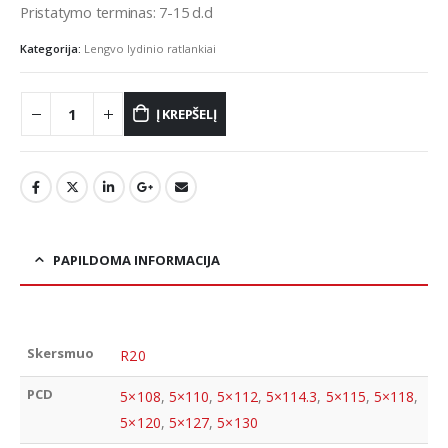
Pristatymo terminas: 7-15 d.d
Kategorija:
Lengvo lydinio ratlankiai
Į KREPŠELĮ
PAPILDOMA INFORMACIJA
Skersmuo
R20
PCD
5×108
,
5×110
,
5×112
,
5×114.3
,
5×115
,
5×118
,
5×120
,
5×127
,
5×130