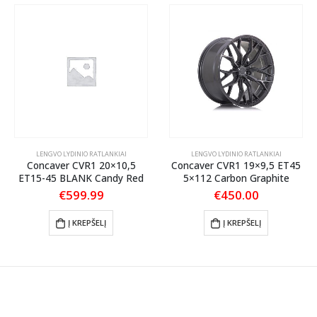
LENGVO LYDINIO RATLANKIAI
LENGVO LYDINIO RATLANKIAI
Concaver CVR1 20×10,5
Concaver CVR1 19×9,5 ET45
ET15-45 BLANK Candy Red
5×112 Carbon Graphite
€
599.99
€
450.00
Į KREPŠELĮ
Į KREPŠELĮ