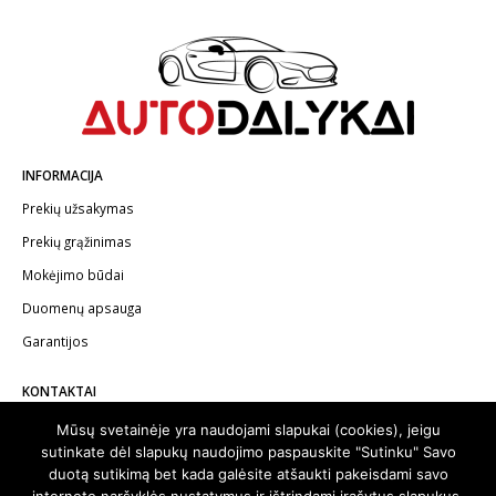
INFORMACIJA
Prekių užsakymas
Prekių grąžinimas
Mokėjimo būdai
Duomenų apsauga
Garantijos
KONTAKTAI
Telefonas:
+370 602 62622
Mūsų svetainėje yra naudojami slapukai (cookies), jeigu
sutinkate dėl slapukų naudojimo paspauskite "Sutinku" Savo
El.paštas:
info@autodalykai.lt
duotą sutikimą bet kada galėsite atšaukti pakeisdami savo