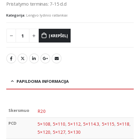
Pristatymo terminas: 7-15 d.d
Kategorija:
Lengvo lydinio ratlankiai
Į KREPŠELĮ
PAPILDOMA INFORMACIJA
Skersmuo
R20
PCD
5×108
,
5×110
,
5×112
,
5×114.3
,
5×115
,
5×118
,
5×120
,
5×127
,
5×130