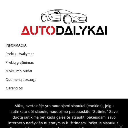
INFORMACIJA
Prekių užsakymas
Prekių grąžinimas
Mokėjimo būdai
Duomenų apsauga
Garantijos
KONTAKTAI
Mūsų svetainėje yra naudojami slapukai (cookies), jeigu
Telefonas:
+370 602 62622
sutinkate dėl slapukų naudojimo paspauskite "Sutinku" Savo
duotą sutikimą bet kada galėsite atšaukti pakeisdami savo
El.paštas:
info@autodalykai.lt
interneto naršyklės nustatymus ir ištrindami įrašytus slapukus.