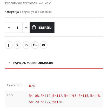
Pristatymo terminas: 7-15 d.d
Kategorija:
Lengvo lydinio ratlankiai
Į KREPŠELĮ
PAPILDOMA INFORMACIJA
Skersmuo
R20
PCD
5×108
,
5×110
,
5×112
,
5×114.3
,
5×115
,
5×118
,
5×120
,
5×127
,
5×130