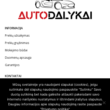
INFORMACIJA
Prekių užsakymas
Prekių grąžinimas
Mokėjimo būdai
Duomenų apsauga
Garantijos
KONTAKTAI
Telefonas:
+370 602 62622
Mūsų svetainėje yra naudojami slapukai (cookies), jeigu
sutinkate dėl slapukų naudojimo paspauskite "Sutinku" Savo
El.paštas:
info@autodalykai.lt
duotą sutikimą bet kada galėsite atšaukti pakeisdami savo
interneto naršyklės nustatymus ir ištrindami įrašytus slapukus.
Daugiau informacijos apie slapukų naudojimą rasite paspaude
"Privatumo politika"