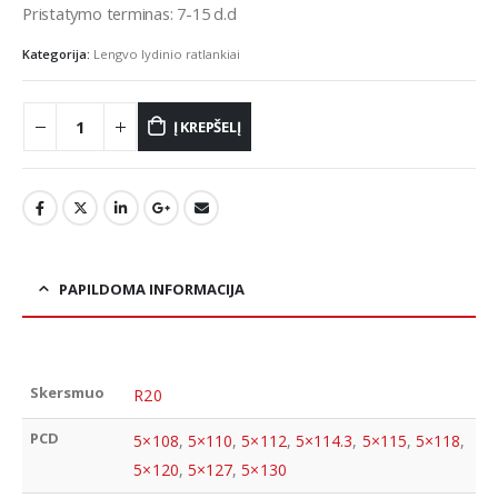
Pristatymo terminas: 7-15 d.d
Kategorija:
Lengvo lydinio ratlankiai
Į KREPŠELĮ
PAPILDOMA INFORMACIJA
Skersmuo
R20
PCD
5×108
,
5×110
,
5×112
,
5×114.3
,
5×115
,
5×118
,
5×120
,
5×127
,
5×130