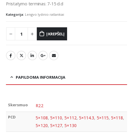
Pristatymo terminas: 7-15 d.d
Kategorija:
Lengvo lydinio ratlankiai
Į KREPŠELĮ
PAPILDOMA INFORMACIJA
Skersmuo
R22
PCD
5×108
,
5×110
,
5×112
,
5×114.3
,
5×115
,
5×118
,
5×120
,
5×127
,
5×130