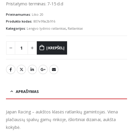
Pristatymo terminas: 7-15 d.d
Prieinamumas:
Liko 20
Produkto kodas:
807e99a2b916
Kategorijos:
Lengvo lydinio ratlankiai
,
Ratlankiai
Į KREPŠELĮ
APRAŠYMAS
Japan Racing – aukštos klasės ratlankių gamintojas. Viena
plačiausių spalvų gamų rinkoje, iškirtiniai dizainai, aukšta
kokybė.