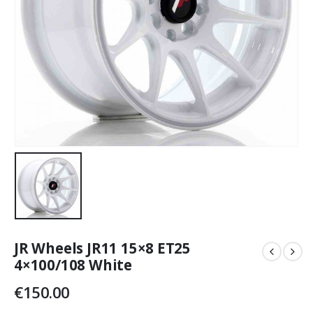
JR Wheels JR11 15×8 ET25
4×100/108 White
€
150.00