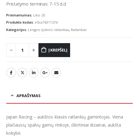
Pristatymo terminas: 7-15 d.d
Prieinamumas:
Liko 20
Produkto kodas:
e0ca7631127d
Kategorijos:
Lengvo lydinio ratlankiai
,
Ratlankiai
Į KREPŠELĮ
APRAŠYMAS
Japan Racing – aukštos klasės ratlankių gamintojas. Viena
plačiausių spalvų gamų rinkoje, iškirtiniai dizainai, aukšta
kokybė.