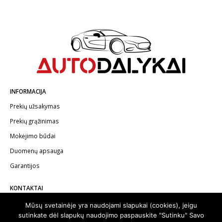
INFORMACIJA
Prekių užsakymas
Prekių grąžinimas
Mokėjimo būdai
Duomenų apsauga
Garantijos
KONTAKTAI
Telefonas:
+370 602 62622
Mūsų svetainėje yra naudojami slapukai (cookies), jeigu
sutinkate dėl slapukų naudojimo paspauskite "Sutinku" Savo
El.paštas:
info@autodalykai.lt