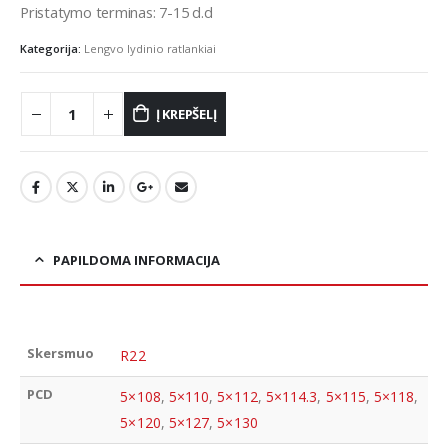
Pristatymo terminas: 7-15 d.d
Kategorija:
Lengvo lydinio ratlankiai
Į KREPŠELĮ
PAPILDOMA INFORMACIJA
Skersmuo
R22
PCD
5×108
,
5×110
,
5×112
,
5×114.3
,
5×115
,
5×118
,
5×120
,
5×127
,
5×130