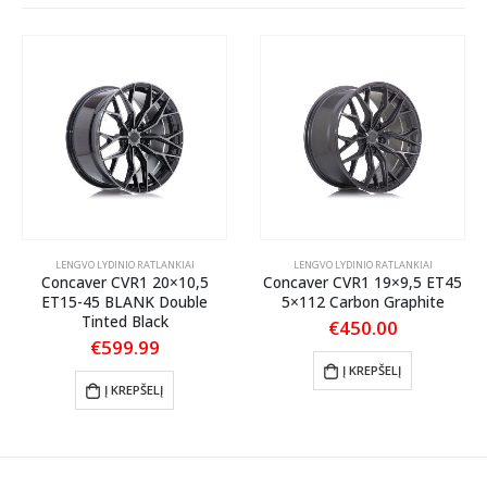
LENGVO LYDINIO RATLANKIAI
LENGVO LYDINIO RATLANKIAI
Concaver CVR1 20×10,5
Concaver CVR1 19×9,5 ET45
ET15-45 BLANK Double
5×112 Carbon Graphite
Tinted Black
€
450.00
€
599.99
Į KREPŠELĮ
Į KREPŠELĮ