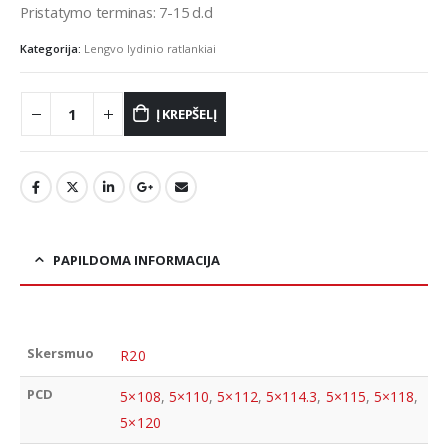
Pristatymo terminas: 7-15 d.d
Kategorija:
Lengvo lydinio ratlankiai
Į KREPŠELĮ
PAPILDOMA INFORMACIJA
Skersmuo
R20
PCD
5×108
,
5×110
,
5×112
,
5×114.3
,
5×115
,
5×118
,
5×120