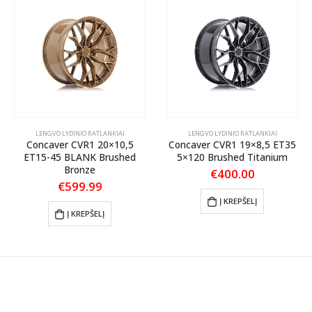
LENGVO LYDINIO RATLANKIAI
LENGVO LYDINIO RATLANKIAI
Concaver CVR1 20×10,5
Concaver CVR1 19×8,5 ET35
ET15-45 BLANK Brushed
5×120 Brushed Titanium
Bronze
€
400.00
€
599.99
Į KREPŠELĮ
Į KREPŠELĮ