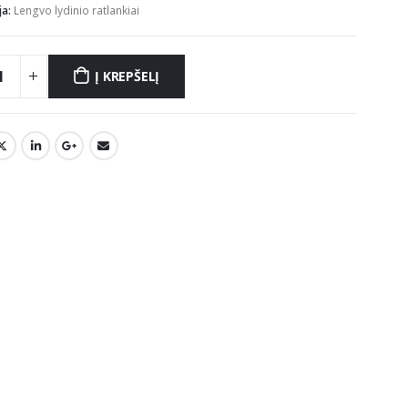
ja:
Lengvo lydinio ratlankiai
Į KREPŠELĮ