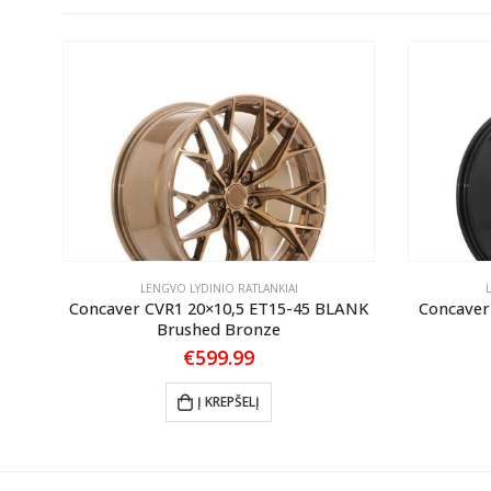
LENGVO LYDINIO RATLANKIAI
ANK
Concaver CVR1 20×10,5 ET15-45 BLANK
Concaver
Brushed Bronze
€
599.99
Į KREPŠELĮ