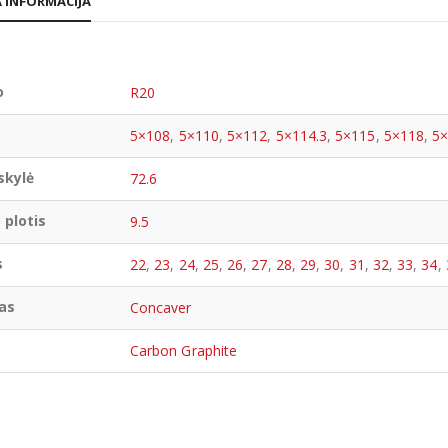
 INFORMACIJA
o
R20
5×108
,
5×110
,
5×112
,
5×114.3
,
5×115
,
5×118
,
5
skylė
72.6
 plotis
9.5
s
22
,
23
,
24
,
25
,
26
,
27
,
28
,
29
,
30
,
31
,
32
,
33
,
34
,
as
Concaver
Carbon Graphite