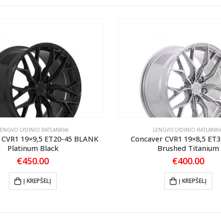
LENGVO LYDINIO RATLANKIAI
LENGVO LYDINIO RATLANKIA
 CVR1 19×9,5 ET20-45 BLANK
Concaver CVR1 19×8,5 ET3
Platinum Black
Brushed Titanium
€
450.00
€
400.00
Į KREPŠELĮ
Į KREPŠELĮ