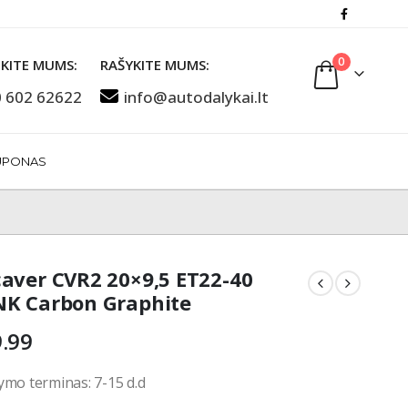
0
KITE MUMS:
RAŠYKITE MUMS:
 602 62622
info@autodalykai.lt
UPONAS
aver CVR2 20×9,5 ET22-40
K Carbon Graphite
.99
ymo terminas: 7-15 d.d