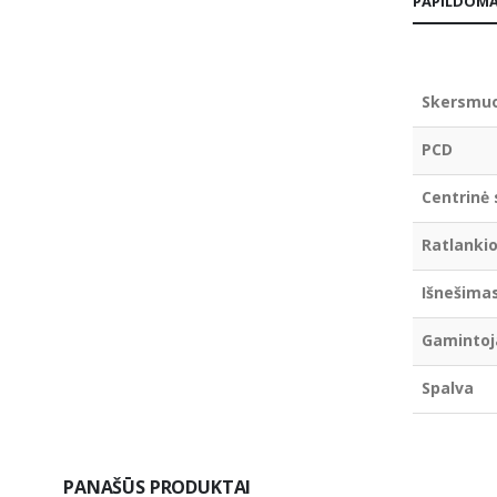
PAPILDOMA
Skersmu
PCD
Centrinė 
Ratlankio
Išnešima
Gamintoj
Spalva
PANAŠŪS PRODUKTAI