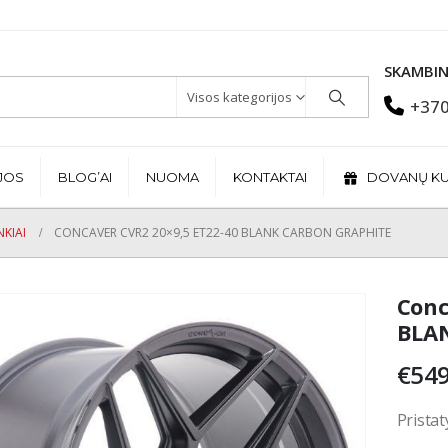
SKAMBIN
Visos kategorijos
+370
JOS
BLOG’AI
NUOMA
KONTAKTAI
DOVANŲ K
KIAI
CONCAVER CVR2 20×9,5 ET22-40 BLANK CARBON GRAPHITE
Conc
BLAN
€
549
Pristat