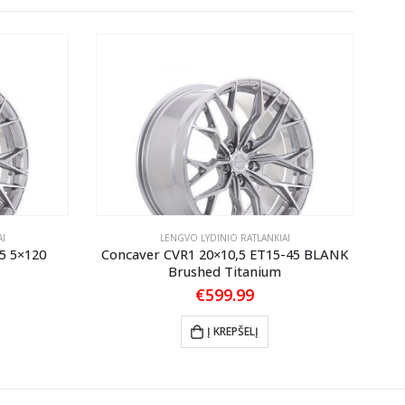
I
LENGVO LYDINIO RATLANKIAI
5 5×120
Concaver CVR1 20×10,5 ET15-45 BLANK
Brushed Titanium
€
599.99
Į KREPŠELĮ