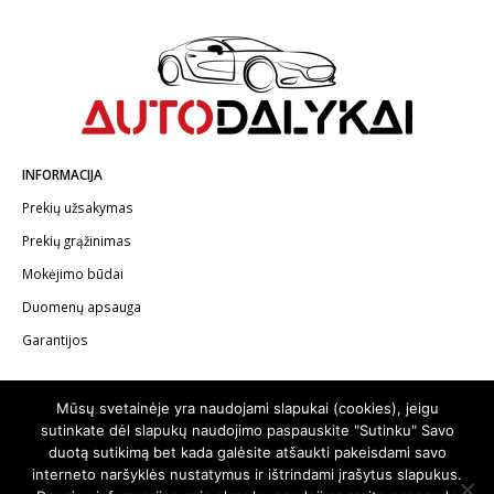
INFORMACIJA
Prekių užsakymas
Prekių grąžinimas
Mokėjimo būdai
Duomenų apsauga
Garantijos
KONTAKTAI
Mūsų svetainėje yra naudojami slapukai (cookies), jeigu
Telefonas:
+370 602 62622
sutinkate dėl slapukų naudojimo paspauskite "Sutinku" Savo
duotą sutikimą bet kada galėsite atšaukti pakeisdami savo
El.paštas:
info@autodalykai.lt
interneto naršyklės nustatymus ir ištrindami įrašytus slapukus.