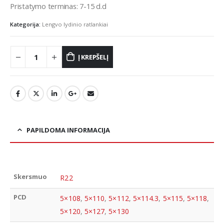
Pristatymo terminas: 7-15 d.d
Kategorija:
Lengvo lydinio ratlankiai
Į KREPŠELĮ
PAPILDOMA INFORMACIJA
Skersmuo
R22
PCD
5×108
,
5×110
,
5×112
,
5×114.3
,
5×115
,
5×118
,
5×120
,
5×127
,
5×130