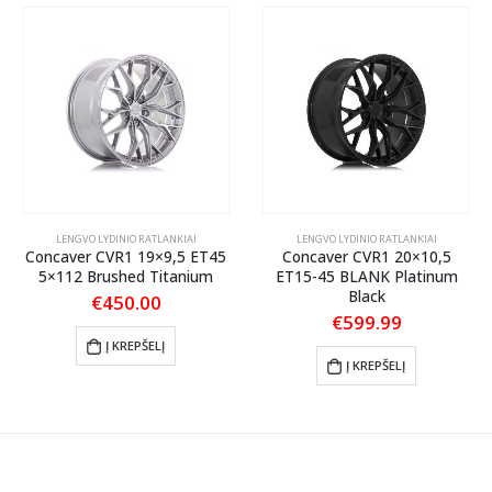
LENGVO LYDINIO RATLANKIAI
LENGVO LYDINIO RATLANKIAI
Concaver CVR1 19×9,5 ET45
Concaver CVR1 20×10,5
5×112 Brushed Titanium
ET15-45 BLANK Platinum
Black
€
450.00
€
599.99
Į KREPŠELĮ
Į KREPŠELĮ