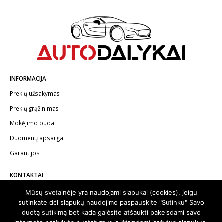
INFORMACIJA
Prekių užsakymas
Prekių grąžinimas
Mokėjimo būdai
Duomenų apsauga
Garantijos
KONTAKTAI
Telefonas:
+370 602 62622
Mūsų svetainėje yra naudojami slapukai (cookies), jeigu
sutinkate dėl slapukų naudojimo paspauskite "Sutinku" Savo
El.paštas:
info@autodalykai.lt
duotą sutikimą bet kada galėsite atšaukti pakeisdami savo