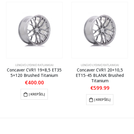
LENGVO LYDINIO RATLANKIAI
LENGVO LYDINIO RATLANKIAI
Concaver CVR1 19×8,5 ET35
Concaver CVR1 20×10,5
5×120 Brushed Titanium
ET15-45 BLANK Brushed
Titanium
€
400.00
€
599.99
Į KREPŠELĮ
Į KREPŠELĮ