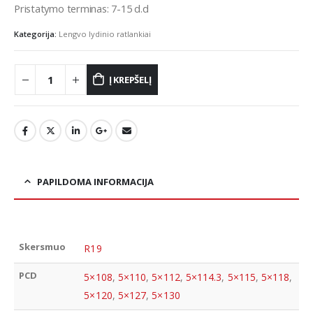
Pristatymo terminas: 7-15 d.d
Kategorija:
Lengvo lydinio ratlankiai
Į KREPŠELĮ
PAPILDOMA INFORMACIJA
Skersmuo
R19
PCD
5×108
,
5×110
,
5×112
,
5×114.3
,
5×115
,
5×118
,
5×120
,
5×127
,
5×130