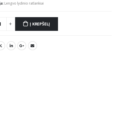
ja:
Lengvo lydinio ratlankiai
Į KREPŠELĮ