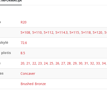
 INFORMACIJA
o
R20
5×108
,
5×110
,
5×112
,
5×114.3
,
5×115
,
5×118
,
5×120
,
5
skylė
72.6
 plotis
8.5
s
20
,
21
,
22
,
23
,
24
,
25
,
26
,
27
,
28
,
29
,
30
,
31
,
32
,
33
,
34
as
Concaver
Brushed Bronze