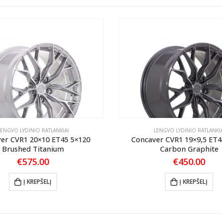
LENGVO LYDINIO RATLANKIAI
LENGVO LYDINIO RATLANKIA
er CVR1 20×10 ET45 5×120
Concaver CVR1 19×9,5 ET4
Brushed Titanium
Carbon Graphite
€
575.00
€
450.00
Į KREPŠELĮ
Į KREPŠELĮ