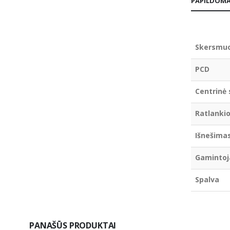
PAPILDOMA
Skersmu
PCD
Centrinė 
Ratlankio
Išnešima
Gamintoj
Spalva
PANAŠŪS PRODUKTAI