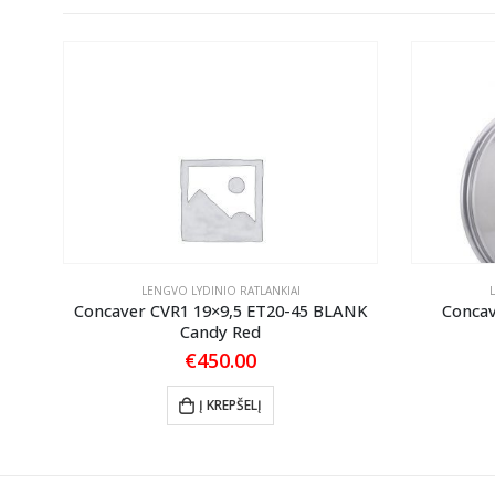
LENGVO LYDINIO RATLANKIAI
2
Concaver CVR1 19×9,5 ET20-45 BLANK
Concav
Candy Red
€
450.00
Į KREPŠELĮ