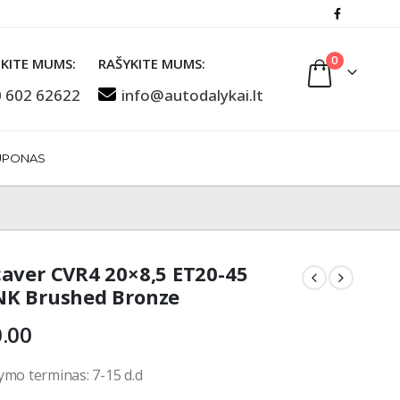
0
KITE MUMS:
RAŠYKITE MUMS:
 602 62622
info@autodalykai.lt
UPONAS
aver CVR4 20×8,5 ET20-45
K Brushed Bronze
.00
ymo terminas: 7-15 d.d