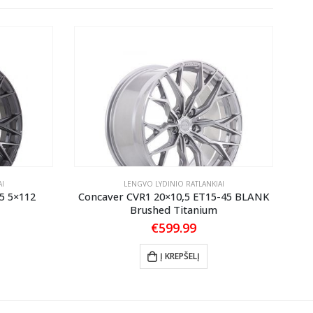
I
LENGVO LYDINIO RATLANKIAI
5 5×112
Concaver CVR1 20×10,5 ET15-45 BLANK
Brushed Titanium
€
599.99
Į KREPŠELĮ