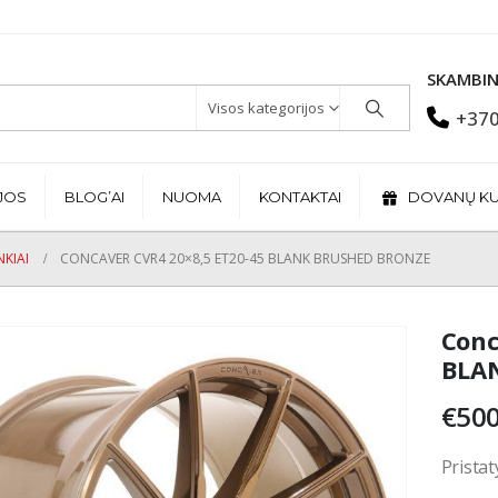
SKAMBIN
Visos kategorijos
+370
JOS
BLOG’AI
NUOMA
KONTAKTAI
DOVANŲ K
KIAI
CONCAVER CVR4 20×8,5 ET20-45 BLANK BRUSHED BRONZE
Conc
BLAN
€
500
Pristat