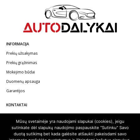
INFORMACIJA
Prekių užsakymas
Prekių grąžinimas
Mokėjimo būdai
Duomenų apsauga
Garantijos
KONTAKTAI
Telefonas:
+370 602 62622
Mūsų svetainėje yra naudojami slapukai (cookies), jeigu
El.paštas:
info@autodalykai.lt
sutinkate dėl slapukų naudojimo paspauskite "Sutinku" Savo
duotą sutikimą bet kada galėsite atšaukti pakeisdami savo