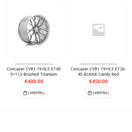
LENGVO LYDINIO RATLANKIAI
LENGVO LYDINIO RATLANKIAI
Concaver CVR1 19×8,5 ET45
Concaver CVR1 19×9,5 ET20-
5×112 Brushed Titanium
45 BLANK Candy Red
€
400.00
€
450.00
Į KREPŠELĮ
Į KREPŠELĮ