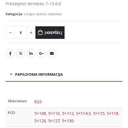
Pristatymo terminas: 7-15 d.d
Kategorija:
Lengvo lydinio ratlankiai
Į KREPŠELĮ
PAPILDOMA INFORMACIJA
Skersmuo
R20
PCD
5×108
,
5×110
,
5×112
,
5×114.3
,
5×115
,
5×118
,
5×120
,
5×127
,
5×130