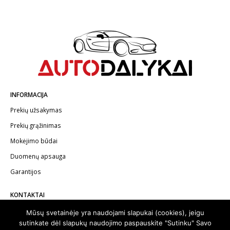
INFORMACIJA
Prekių užsakymas
Prekių grąžinimas
Mokėjimo būdai
Duomenų apsauga
Garantijos
KONTAKTAI
Telefonas:
+370 602 62622
Mūsų svetainėje yra naudojami slapukai (cookies), jeigu
sutinkate dėl slapukų naudojimo paspauskite "Sutinku" Savo
El.paštas:
info@autodalykai.lt