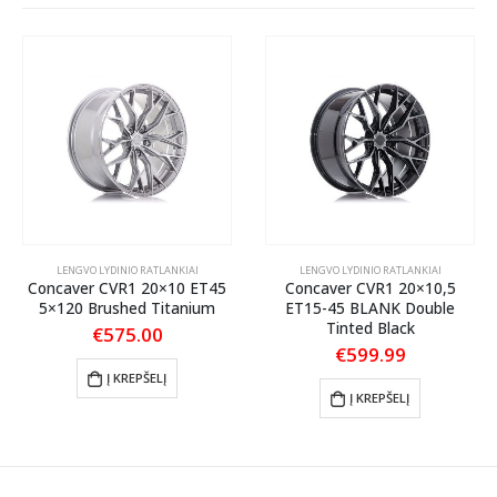
LENGVO LYDINIO RATLANKIAI
LENGVO LYDINIO RATLANKIAI
Concaver CVR1 20×10 ET45
Concaver CVR1 20×10,5
5×120 Brushed Titanium
ET15-45 BLANK Double
Tinted Black
€
575.00
€
599.99
Į KREPŠELĮ
Į KREPŠELĮ