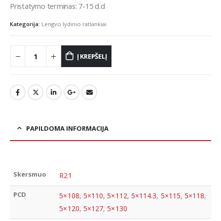
Pristatymo terminas: 7-15 d.d
Kategorija:
Lengvo lydinio ratlankiai
Į KREPŠELĮ
PAPILDOMA INFORMACIJA
Skersmuo
R21
PCD
5×108
,
5×110
,
5×112
,
5×114.3
,
5×115
,
5×118
,
5×120
,
5×127
,
5×130