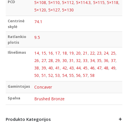
PCD
5×108
,
5×110
,
5×112
,
5×114.3
,
5×115
,
5×118
,
5×120
,
5×127
,
5×130
Centrinė
74.1
skylė
Ratlankio
9.5
plotis
Išnešimas
14
,
15
,
16
,
17
,
18
,
19
,
20
,
21
,
22
,
23
,
24
,
25
,
26
,
27
,
28
,
29
,
30
,
31
,
32
,
33
,
34
,
35
,
36
,
37
,
38
,
39
,
40
,
41
,
42
,
43
,
44
,
45
,
46
,
47
,
48
,
49
,
50
,
51
,
52
,
53
,
54
,
55
,
56
,
57
,
58
Gamintojas
Concaver
Spalva
Brushed Bronze
Produkto Kategorijos