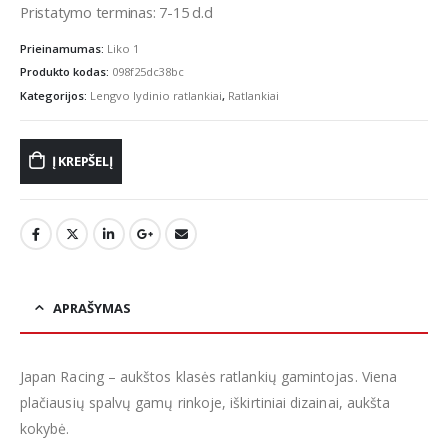
Pristatymo terminas: 7-15 d.d
Prieinamumas:
Liko 1
Produkto kodas:
098f25dc38bc
Kategorijos:
Lengvo lydinio ratlankiai
,
Ratlankiai
Į KREPŠELĮ
APRAŠYMAS
Japan Racing – aukštos klasės ratlankių gamintojas. Viena
plačiausių spalvų gamų rinkoje, iškirtiniai dizainai, aukšta
kokybė.