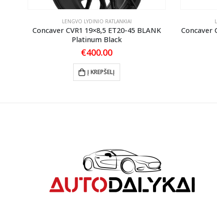
LENGVO LYDINIO RATLANKIAI
ANK
Concaver CVR1 19×8,5 ET20-45 BLANK
Concaver 
Platinum Black
€
400.00
Į KREPŠELĮ