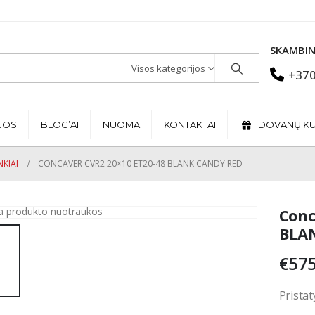
SKAMBIN
Visos kategorijos
+370
JOS
BLOG’AI
NUOMA
KONTAKTAI
DOVANŲ K
KIAI
CONCAVER CVR2 20×10 ET20-48 BLANK CANDY RED
Conc
BLA
€
575
Pristat