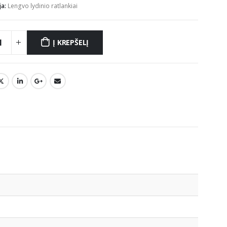
ja:
Lengvo lydinio ratlankiai
Į KREPŠELĮ