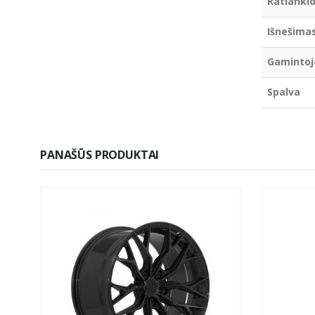
Ratlankio
Išnešima
Gamintoj
Spalva
PANAŠŪS PRODUKTAI