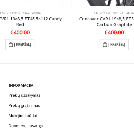
LENGVO LYDINIO RATLANKIAI
LENGVO LYDINIO RATLANKIA
CVR1 19×8,5 ET45 5×112 Candy
Concaver CVR1 19×8,5 ET3
Red
Carbon Graphite
€
400.00
€
400.00
Į KREPŠELĮ
Į KREPŠELĮ
INFORMACIJA
Prekių užsakymas
Prekių grąžinimas
Mokėjimo būdai
Duomenų apsauga