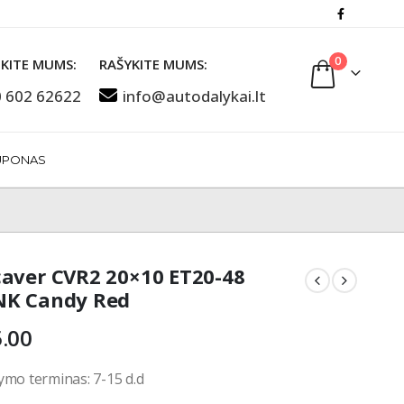
0
KITE MUMS:
RAŠYKITE MUMS:
 602 62622
info@autodalykai.lt
UPONAS
aver CVR2 20×10 ET20-48
NK Candy Red
.00
ymo terminas: 7-15 d.d