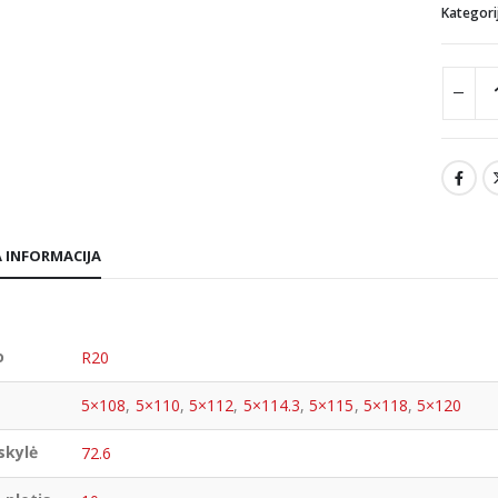
Kategori
 INFORMACIJA
o
R20
5×108
,
5×110
,
5×112
,
5×114.3
,
5×115
,
5×118
,
5×120
skylė
72.6