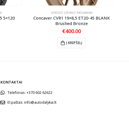
I
LENGVO LYDINIO RATLANKIAI
5 5×120
Concaver CVR1 19×8,5 ET20-45 BLANK
Brushed Bronze
€
400.00
Į KREPŠELĮ
KONTAKTAI
Telefonas:
+370 602 62622
El.paštas:
info@autodalykai.lt