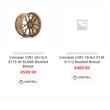
LENGVO LYDINIO RATLANKIAI
LENGVO LYDINIO RATLANKIAI
Concaver CVR1 20×10,5
Concaver CVR1 19×8,5 ET45
ET15-45 BLANK Brushed
5×112 Brushed Bronze
Bronze
€
400.00
€
599.99
Į KREPŠELĮ
Į KREPŠELĮ