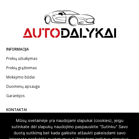
INFORMACIJA
Prekių užsakymas
Prekių grąžinimas
Mokėjimo būdai
Duomenų apsauga
Garantijos
KONTAKTAI
Telefonas:
+370 602 62622
Mūsų svetainėje yra naudojami slapukai (cookies), jeigu
sutinkate dėl slapukų naudojimo paspauskite "Sutinku" Savo
El.paštas:
info@autodalykai.lt
duotą sutikimą bet kada galėsite atšaukti pakeisdami savo