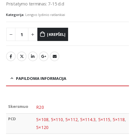
Pristatymo terminas: 7-15 d.d
Kategorija:
Lengvo lydinio ratlankiai
Į KREPŠELĮ
PAPILDOMA INFORMACIJA
Skersmuo
R20
PCD
5×108
,
5×110
,
5×112
,
5×114.3
,
5×115
,
5×118
,
5×120