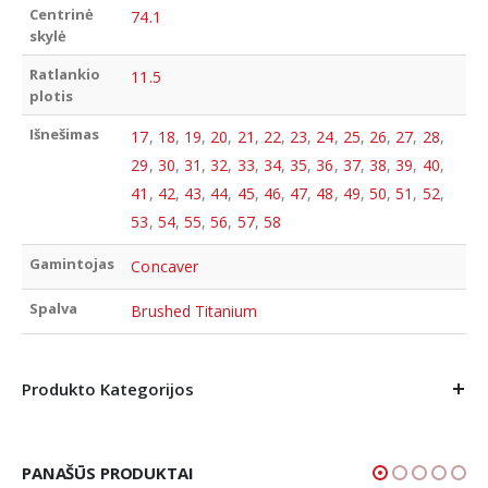
Centrinė
74.1
skylė
Ratlankio
11.5
plotis
Išnešimas
17
,
18
,
19
,
20
,
21
,
22
,
23
,
24
,
25
,
26
,
27
,
28
,
29
,
30
,
31
,
32
,
33
,
34
,
35
,
36
,
37
,
38
,
39
,
40
,
41
,
42
,
43
,
44
,
45
,
46
,
47
,
48
,
49
,
50
,
51
,
52
,
53
,
54
,
55
,
56
,
57
,
58
Gamintojas
Concaver
Spalva
Brushed Titanium
Produkto Kategorijos
PANAŠŪS PRODUKTAI