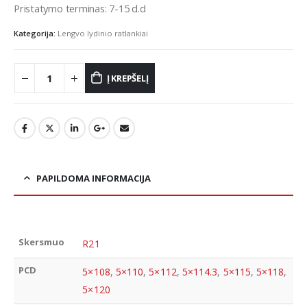
Pristatymo terminas: 7-15 d.d
Kategorija:
Lengvo lydinio ratlankiai
Į KREPŠELĮ
PAPILDOMA INFORMACIJA
Skersmuo
R21
PCD
5×108
,
5×110
,
5×112
,
5×114.3
,
5×115
,
5×118
,
5×120