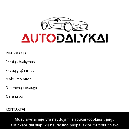
INFORMACIJA
Prekių užsakymas
Prekių grąžinimas
Mokėjimo būdai
Duomenų apsauga
Garantijos
KONTAKTAI
Telefonas:
+370 602 62622
Mūsų svetainėje yra naudojami slapukai (cookies), jeigu
sutinkate dėl slapukų naudojimo paspauskite "Sutinku" Savo
El.paštas:
info@autodalykai.lt