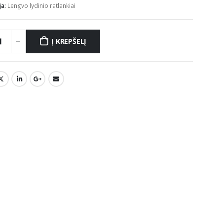
ja:
Lengvo lydinio ratlankiai
Į KREPŠELĮ