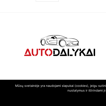
Mūsų svetainėje yra naudojami slapukai (cookies), jeigu suti
nustatymus ir ištrindami į
© 2024. Visos teisės saugomos | Svetainę sukūrė:
svetainesideja.lt