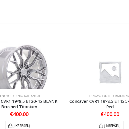
LENGVO LYDINIO RATLANKIAI
LENGVO LYDINIO RATLANKIA
 CVR1 19×8,5 ET20-45 BLANK
Concaver CVR1 19×8,5 ET45 5
Brushed Titanium
Red
€
400.00
€
400.00
Į KREPŠELĮ
Į KREPŠELĮ