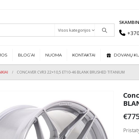
SKAMBIN
Visos kategorijos
+370
JOS
BLOG’AI
NUOMA
KONTAKTAI
DOVANŲ K
KIAI
CONCAVER CVR3 22×10,5 ET10-46 BLANK BRUSHED TITANIUM
Conc
BLAN
€
775
Pristat