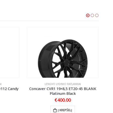
I
LENGVO LYDINIO RATLANKIAI
×112 Candy
Concaver CVR1 19×8,5 ET20-45 BLANK
Co
Platinum Black
€
400.00
Į KREPŠELĮ