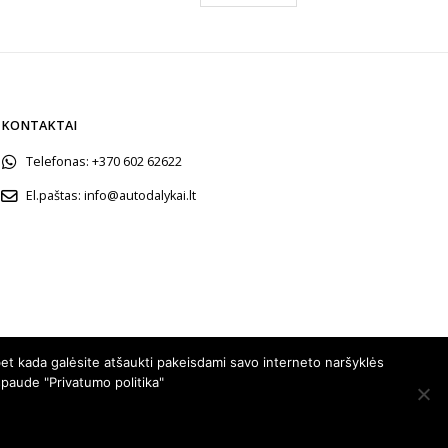
KONTAKTAI
Telefonas:
+370 602 62622
El.paštas:
info@autodalykai.lt
et kada galėsite atšaukti pakeisdami savo interneto naršyklės
spaude "Privatumo politika"