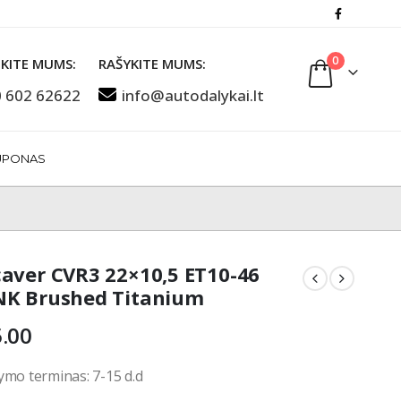
0
KITE MUMS:
RAŠYKITE MUMS:
 602 62622
info@autodalykai.lt
UPONAS
aver CVR3 22×10,5 ET10-46
K Brushed Titanium
.00
ymo terminas: 7-15 d.d