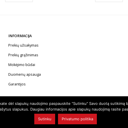
INFORMACIJA
Prekių užsakymas
Prekių grąžinimas
Mokėjimo būdai
Duomenų apsauga
Garantijos
nkate dėl slapukų naudojimo paspauskite "Sutinku" Savo duotą sutikimą b
rašytus slapukus. Daugiau informacijos apie slapukų naudojimą rasite pa
Sutinku
Privatumo politika