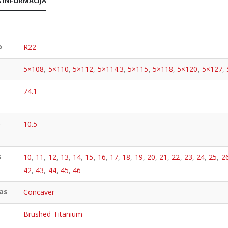
 INFORMACIJA
o
R22
5×108
,
5×110
,
5×112
,
5×114.3
,
5×115
,
5×118
,
5×120
,
5×127
,
74.1
o
10.5
s
10
,
11
,
12
,
13
,
14
,
15
,
16
,
17
,
18
,
19
,
20
,
21
,
22
,
23
,
24
,
25
,
2
42
,
43
,
44
,
45
,
46
as
Concaver
Brushed Titanium