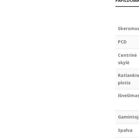
PAPILDOMA
Skersmu
PCD
Centrinė
skylė
Ratlanki
plotis
Išnešima
Gamintoj
Spalva