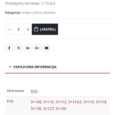
Pristatymo terminas: 7-15 d.d
Kategorija:
Lengvo lydinio ratlankiai
Į KREPŠELĮ
PAPILDOMA INFORMACIJA
Skersmuo
R20
PCD
5×108
,
5×110
,
5×112
,
5×114.3
,
5×115
,
5×118
,
5×120
,
5×127
,
5×130