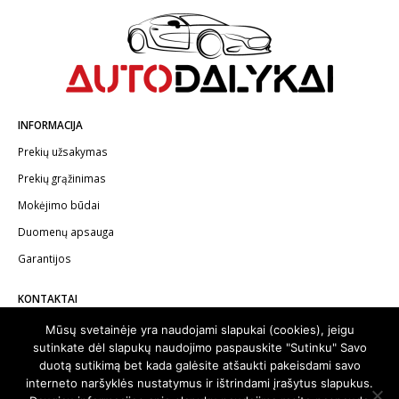
INFORMACIJA
Prekių užsakymas
Prekių grąžinimas
Mokėjimo būdai
Duomenų apsauga
Garantijos
KONTAKTAI
Telefonas:
+370 602 62622
Mūsų svetainėje yra naudojami slapukai (cookies), jeigu
sutinkate dėl slapukų naudojimo paspauskite "Sutinku" Savo
El.paštas:
info@autodalykai.lt
duotą sutikimą bet kada galėsite atšaukti pakeisdami savo
interneto naršyklės nustatymus ir ištrindami įrašytus slapukus.