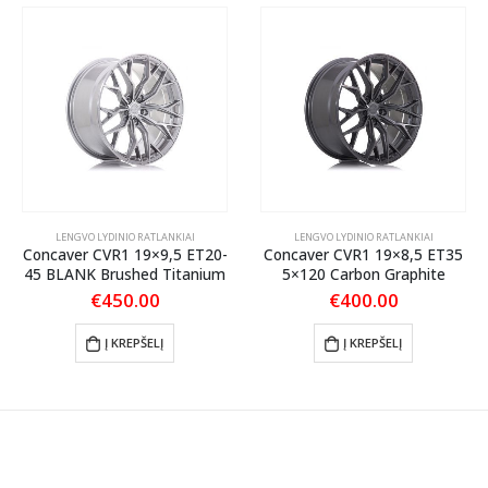
LENGVO LYDINIO RATLANKIAI
LENGVO LYDINIO RATLANKIAI
Concaver CVR1 19×9,5 ET20-
Concaver CVR1 19×8,5 ET35
45 BLANK Brushed Titanium
5×120 Carbon Graphite
€
450.00
€
400.00
Į KREPŠELĮ
Į KREPŠELĮ