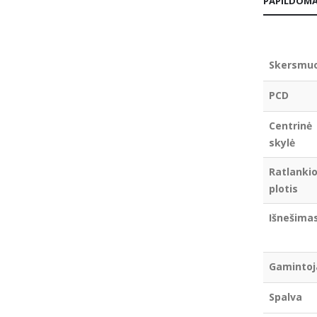
PAPILDOMA
Skersmu
PCD
Centrinė
skylė
Ratlanki
plotis
Išnešima
Gamintoj
Spalva