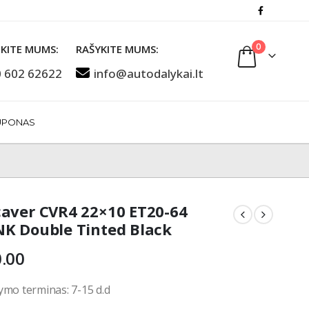
0
KITE MUMS:
RAŠYKITE MUMS:
 602 62622
info@autodalykai.lt
UPONAS
aver CVR4 22×10 ET20-64
K Double Tinted Black
.00
ymo terminas: 7-15 d.d