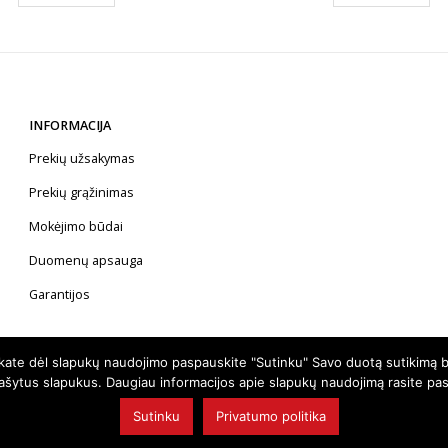
INFORMACIJA
Prekių užsakymas
Prekių grąžinimas
Mokėjimo būdai
Duomenų apsauga
Garantijos
nkate dėl slapukų naudojimo paspauskite "Sutinku" Savo duotą sutikimą b
rašytus slapukus. Daugiau informacijos apie slapukų naudojimą rasite pa
Sutinku
Privatumo politika