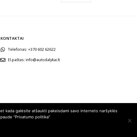
KONTAKTAI
Telefonas:
+370 602 62622
El.paštas:
info@autodalykai.lt
et kada galėsite atšaukti pakeisdami savo interneto naršyklės
spaude "Privatumo politika"