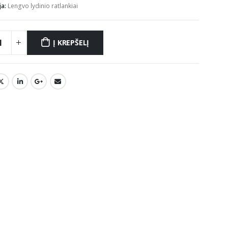
ja:
Lengvo lydinio ratlankiai
Į KREPŠELĮ