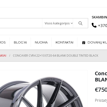
SKAMBIN
Visos kategorijos
+370
JOS
BLOG’AI
NUOMA
KONTAKTAI
DOVANŲ K
KIAI
CONCAVER CVR4 22×10 ET20-64 BLANK DOUBLE TINTED BLACK
Conc
BLAN
€
750
Pristat