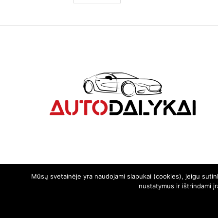
Mūsų svetainėje yra naudojami slapukai (cookies), jeigu suti
nustatymus ir ištrindami į
© 2024. Visos teisės saugomos | Svetainę sukūrė:
svetainesideja.lt