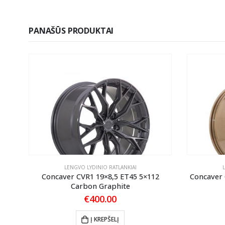
PANAŠŪS PRODUKTAI
LENGVO LYDINIO RATLANKIAI
ANK
Concaver CVR1 19×8,5 ET45 5×112
Concaver
Carbon Graphite
€
400.00
Į KREPŠELĮ