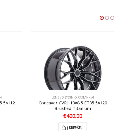
I
LENGVO LYDINIO RATLANKIAI
5 5×112
Concaver CVR1 19×8,5 ET35 5×120
Brushed Titanium
€
400.00
Į KREPŠELĮ