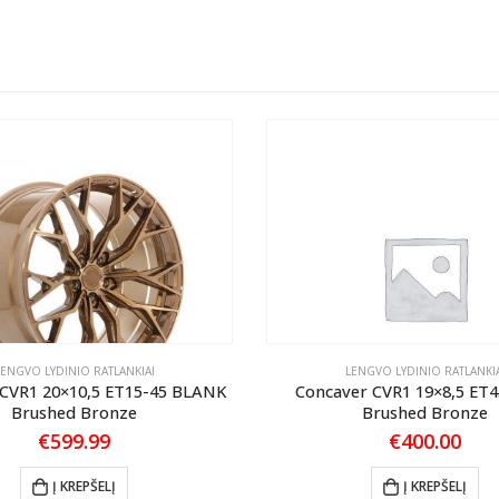
LENGVO LYDINIO RATLANKIAI
LENGVO LYDINIO RATLANKIA
 CVR1 20×10,5 ET15-45 BLANK
Concaver CVR1 19×8,5 ET4
Brushed Bronze
Brushed Bronze
€
599.99
€
400.00
Į KREPŠELĮ
Į KREPŠELĮ