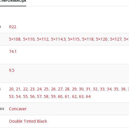
 INFORMACIJA
o
R22
5×108
,
5×110
,
5×112
,
5×114.3
,
5×115
,
5×118
,
5×120
,
5×127
,
5×
74.1
o
9.5
s
20
,
21
,
22
,
23
,
24
,
25
,
26
,
27
,
28
,
29
,
30
,
31
,
32
,
33
,
34
,
35
,
36
,
53
,
54
,
55
,
56
,
57
,
58
,
59
,
60
,
61
,
62
,
63
,
64
as
Concaver
Double Tinted Black